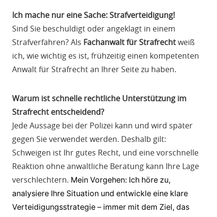
R
Ich mache nur eine Sache: Strafverteidigung!
A
Sind Sie beschuldigt oder angeklagt in einem
F
Strafverfahren? Als
Fachanwalt für Strafrecht
weiß
R
ich, wie wichtig es ist, frühzeitig einen kompetenten
E
Anwalt für Strafrecht an Ihrer Seite zu haben.
C
H
T
Warum ist schnelle rechtliche Unterstützung im
Strafrecht entscheidend?
Jede Aussage bei der Polizei kann und wird später
gegen Sie verwendet werden. Deshalb gilt:
Schweigen ist Ihr gutes Recht, und eine vorschnelle
Reaktion ohne anwaltliche Beratung kann Ihre Lage
verschlechtern.
Mein
Vorgehen:
Ich
höre
zu,
analysiere
Ihre
Situation
und
entwickle
eine
klare
Verteidigungsstrategie
–
immer
mit
dem
Ziel,
das