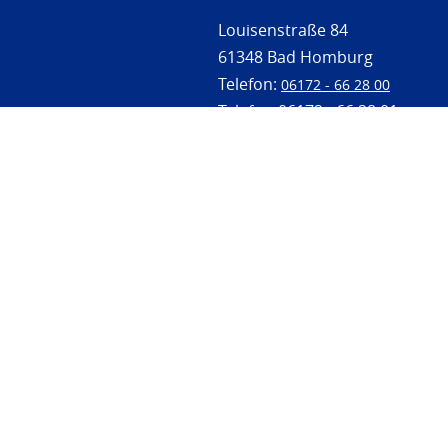
Louisenstraße 84
61348 Bad Homburg
Telefon:
06172 - 66 28 00
Telefax: 06172 - 66 28 01
In Notfällen
0171 - 691 67 67