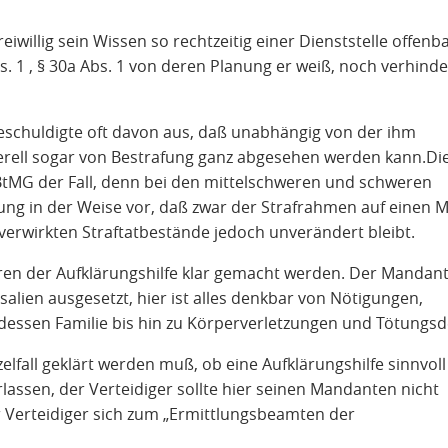
eiwillig sein Wissen so rechtzeitig einer Dienststelle offenb
Abs. 1 , § 30a Abs. 1 von deren Planung er weiß, noch verhinde
eschuldigte oft davon aus, daß unabhängig von der ihm
erell sogar von Bestrafung ganz abgesehen werden kann.Die
BtMG der Fall, denn bei den mittelschweren und schweren
rung in der Weise vor, daß zwar der Strafrahmen auf einen 
 verwirkten Straftatbestände jedoch unverändert bleibt.
 der Aufklärungshilfe klar gemacht werden. Der Mandant
alien ausgesetzt, hier ist alles denkbar von Nötigungen,
sen Familie bis hin zu Körperverletzungen und Tötungsde
lfall geklärt werden muß, ob eine Aufklärungshilfe sinnvoll 
ssen, der Verteidiger sollte hier seinen Mandanten nicht
Verteidiger sich zum „Ermittlungsbeamten der