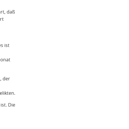
art, daß
rt
s ist
Monat
, der
likten.
ist. Die