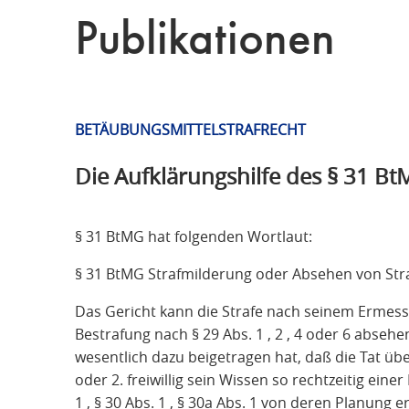
T
F
Publikationen
Ü
R
S
T
BETÄUBUNGSMITTELSTRAFRECHT
R
A
Die Aufklärungshilfe des § 31 B
F
R
E
§ 31 BtMG hat folgenden Wortlaut:
C
§ 31 BtMG Strafmilderung oder Absehen von Str
H
T
Das Gericht kann die Strafe nach seinem Ermesse
Bestrafung nach § 29 Abs. 1 , 2 , 4 oder 6 abseh
wesentlich dazu beigetragen hat, daß die Tat üb
oder 2. freiwillig sein Wissen so rechtzeitig einer
1 , § 30 Abs. 1 , § 30a Abs. 1 von deren Planung