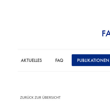
F
STRAFRECHT | 
F
A
AKTUELLES
FAQ
PUBLIKATIONEN
C
H
A
N
W
ZURÜCK ZUR ÜBERSICHT
A
L