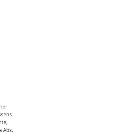
iner
issens
nte,
a Abs.