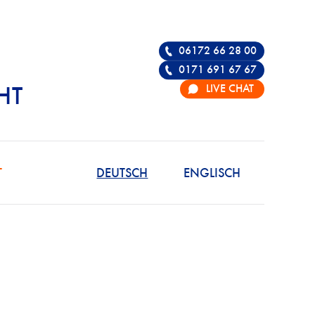
06172 66 28 00
0171 691 67 67
LIVE CHAT
HT
R DIE VERTEIDIGU
T
DEUTSCH
ENGLISCH