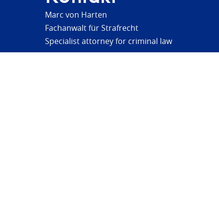
Marc von Harten
Fachanwalt für Strafrecht
Specialist attorney for criminal law
verteidigung(at)strafrechtsfragen.de
www.strafrechtsfragen.de
© 2026 Marc von Harten