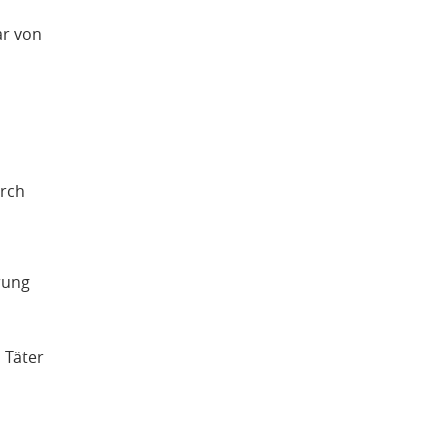
ar von
urch
rung
 Täter