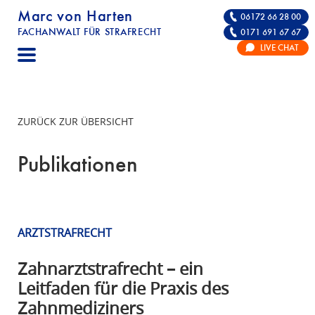
Marc von Harten
06172 66 28 00
FACHANWALT FÜR STRAFRECHT
0171 691 67 67
STRAFRECHT | RECHTSANWALT FÜR DIE VE
LIVE CHAT
F
A
C
H
ZURÜCK ZUR ÜBERSICHT
A
N
Publikationen
W
A
L
T
ARZTSTRAFRECHT
F
Ü
Zahnarztstrafrecht – ein
R
Leitfaden für die Praxis des
S
Zahnmediziners
T