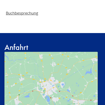
R
A
Buchbesprechung
F
R
E
C
H
T
Anfahrt