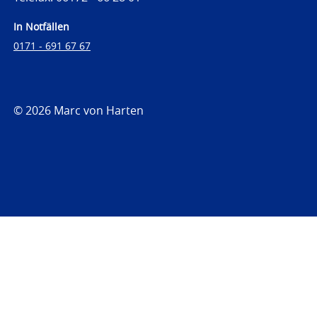
In Notfällen
0171 - 691 67 67
© 2026 Marc von Harten
https://www.strafrechtsfragen.de
https://www.strafrechtsfragen.de/wp-
content/themes/toolbox