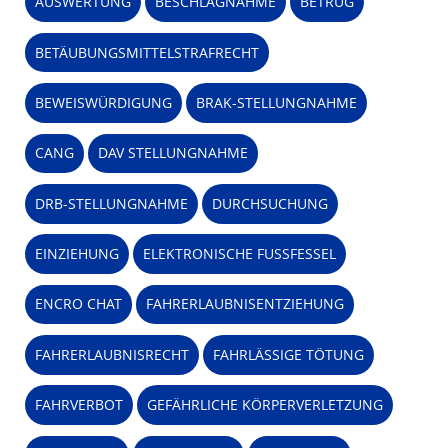
AUSWERTUNG
BESCHLAGNAHME
BETRUG
BETÄUBUNGSMITTELSTRAFRECHT
BEWEISWÜRDIGUNG
BRAK-STELLUNGNAHME
CANG
DAV STELLUNGNAHME
DRB-STELLUNGNAHME
DURCHSUCHUNG
EINZIEHUNG
ELEKTRONISCHE FUSSFESSEL
ENCRO CHAT
FAHRERLAUBNISENTZIEHUNG
FAHRERLAUBNISRECHT
FAHRLÄSSIGE TÖTUNG
FAHRVERBOT
GEFÄHRLICHE KÖRPERVERLETZUNG