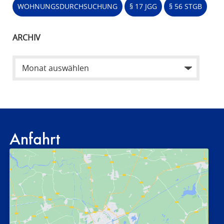
WOHNUNGSDURCHSUCHUNG
§ 17 JGG
§ 56 STGB
ARCHIV
Anfahrt