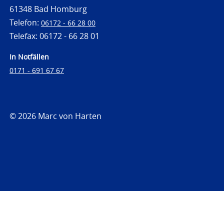
61348 Bad Homburg
Telefon:
06172 - 66 28 00
Telefax: 06172 - 66 28 01
In Notfällen
0171 - 691 67 67
© 2026 Marc von Harten
https://www.strafrechtsfragen.de
https://www.strafrechtsfragen.de/wp-
content/themes/toolbox