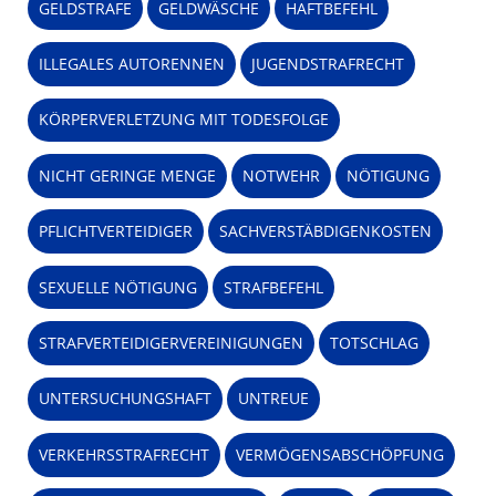
GELDSTRAFE
GELDWÄSCHE
HAFTBEFEHL
ILLEGALES AUTORENNEN
JUGENDSTRAFRECHT
KÖRPERVERLETZUNG MIT TODESFOLGE
NICHT GERINGE MENGE
NOTWEHR
NÖTIGUNG
PFLICHTVERTEIDIGER
SACHVERSTÄBDIGENKOSTEN
SEXUELLE NÖTIGUNG
STRAFBEFEHL
STRAFVERTEIDIGERVEREINIGUNGEN
TOTSCHLAG
UNTERSUCHUNGSHAFT
UNTREUE
VERKEHRSSTRAFRECHT
VERMÖGENSABSCHÖPFUNG