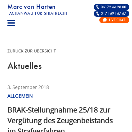
Marc von Harten
06172 66 28 00
FACHANWALT FÜR STRAFRECHT
0171 691 67 67
STRAFRECHT | RECHTSANWALT FÜR DIE VE
LIVE CHAT
F
A
C
H
ZURÜCK ZUR ÜBERSICHT
A
N
Aktuelles
W
A
L
3. September 2018
T
ALLGEMEIN
F
Ü
BRAK-Stellungnahme 25/18 zur
R
Vergütung des Zeugenbeistands
S
im Strafverfahren
T