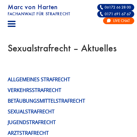
Marc von Harten
06172 66 28 00
FACHANWALT FÜR STRAFRECHT
0171 691 67 67
STRAFRECHT | RECHTSANWALT FÜR DIE VE
LIVE CHAT
F
A
C
Sexualstrafrecht – Aktuelles
H
A
N
W
ALLGEMEINES STRAFRECHT
A
L
VERKEHRSSTRAFRECHT
T
BETÄUBUNGSMITTELSTRAFRECHT
F
SEXUALSTRAFRECHT
Ü
R
JUGENDSTRAFRECHT
S
ARZTSTRAFRECHT
T