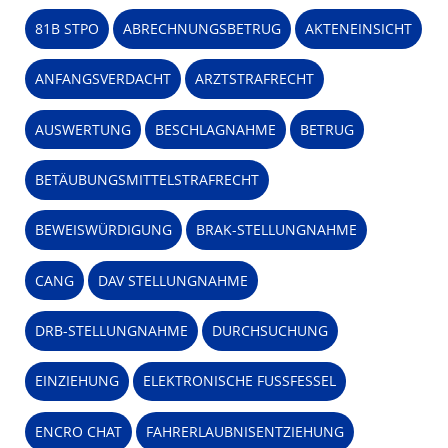
81B STPO
ABRECHNUNGSBETRUG
AKTENEINSICHT
ANFANGSVERDACHT
ARZTSTRAFRECHT
AUSWERTUNG
BESCHLAGNAHME
BETRUG
BETÄUBUNGSMITTELSTRAFRECHT
BEWEISWÜRDIGUNG
BRAK-STELLUNGNAHME
CANG
DAV STELLUNGNAHME
DRB-STELLUNGNAHME
DURCHSUCHUNG
EINZIEHUNG
ELEKTRONISCHE FUSSFESSEL
ENCRO CHAT
FAHRERLAUBNISENTZIEHUNG