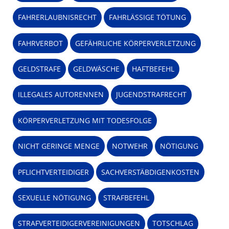
FAHRERLAUBNISRECHT
FAHRLÄSSIGE TÖTUNG
FAHRVERBOT
GEFÄHRLICHE KÖRPERVERLETZUNG
GELDSTRAFE
GELDWÄSCHE
HAFTBEFEHL
ILLEGALES AUTORENNEN
JUGENDSTRAFRECHT
KÖRPERVERLETZUNG MIT TODESFOLGE
NICHT GERINGE MENGE
NOTWEHR
NÖTIGUNG
PFLICHTVERTEIDIGER
SACHVERSTÄBDIGENKOSTEN
SEXUELLE NÖTIGUNG
STRAFBEFEHL
STRAFVERTEIDIGERVEREINIGUNGEN
TOTSCHLAG