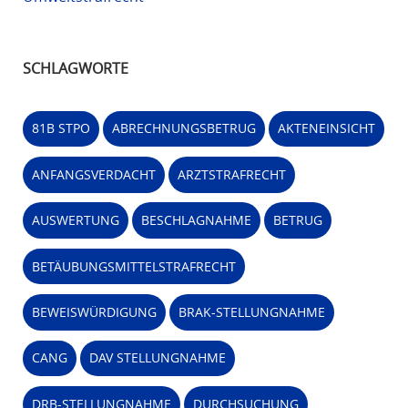
SCHLAGWORTE
81B STPO
ABRECHNUNGSBETRUG
AKTENEINSICHT
ANFANGSVERDACHT
ARZTSTRAFRECHT
AUSWERTUNG
BESCHLAGNAHME
BETRUG
BETÄUBUNGSMITTELSTRAFRECHT
BEWEISWÜRDIGUNG
BRAK-STELLUNGNAHME
CANG
DAV STELLUNGNAHME
DRB-STELLUNGNAHME
DURCHSUCHUNG