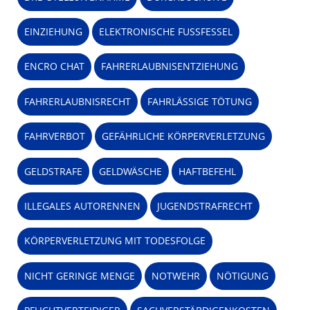
EINZIEHUNG
ELEKTRONISCHE FUSSFESSEL
ENCRO CHAT
FAHRERLAUBNISENTZIEHUNG
FAHRERLAUBNISRECHT
FAHRLÄSSIGE TÖTUNG
FAHRVERBOT
GEFÄHRLICHE KÖRPERVERLETZUNG
GELDSTRAFE
GELDWÄSCHE
HAFTBEFEHL
ILLEGALES AUTORENNEN
JUGENDSTRAFRECHT
KÖRPERVERLETZUNG MIT TODESFOLGE
NICHT GERINGE MENGE
NOTWEHR
NÖTIGUNG