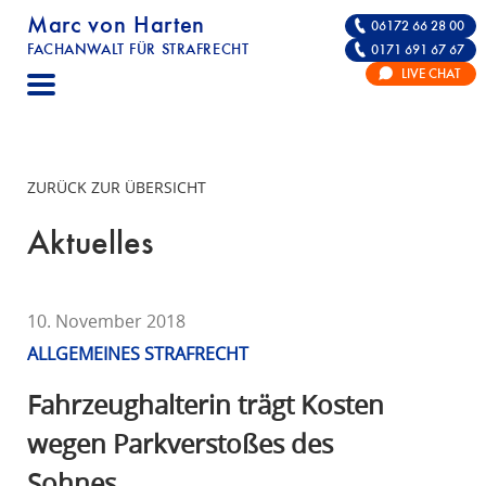
Marc von Harten
06172 66 28 00
FACHANWALT FÜR STRAFRECHT
0171 691 67 67
STRAFRECHT | RECHTSANWALT FÜR DIE VE
LIVE CHAT
F
A
C
H
ZURÜCK ZUR ÜBERSICHT
A
N
Aktuelles
W
A
L
10. November 2018
T
ALLGEMEINES STRAFRECHT
F
Ü
Fahrzeughalterin trägt Kosten
R
wegen Parkverstoßes des
S
Sohnes
T