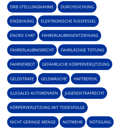
DRB-STELLUNGNAHME
DURCHSUCHUNG
EINZIEHUNG
ELEKTRONISCHE FUSSFESSEL
ENCRO CHAT
FAHRERLAUBNISENTZIEHUNG
FAHRERLAUBNISRECHT
FAHRLÄSSIGE TÖTUNG
FAHRVERBOT
GEFÄHRLICHE KÖRPERVERLETZUNG
GELDSTRAFE
GELDWÄSCHE
HAFTBEFEHL
ILLEGALES AUTORENNEN
JUGENDSTRAFRECHT
KÖRPERVERLETZUNG MIT TODESFOLGE
NICHT GERINGE MENGE
NOTWEHR
NÖTIGUNG