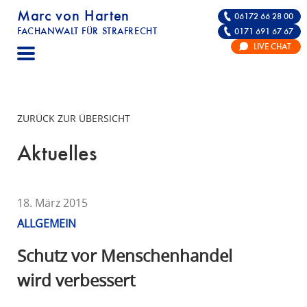
Marc von Harten
06172 66 28 00
FACHANWALT FÜR STRAFRECHT
0171 691 67 67
STRAFRECHT | RECHTSANWALT FÜR DIE VE
LIVE CHAT
F
A
C
H
ZURÜCK ZUR ÜBERSICHT
A
N
Aktuelles
W
A
L
18. März 2015
T
ALLGEMEIN
F
Ü
Schutz vor Menschenhandel
R
wird verbessert
S
T