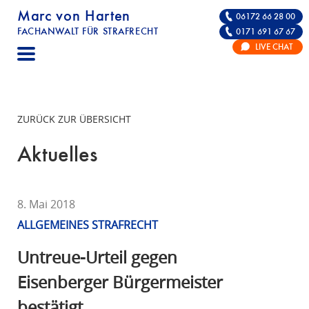
Marc von Harten
06172 66 28 00
FACHANWALT FÜR STRAFRECHT
0171 691 67 67
STRAFRECHT | RECHTSANWALT FÜR DIE VE
LIVE CHAT
F
A
C
H
ZURÜCK ZUR ÜBERSICHT
A
N
Aktuelles
W
A
L
8. Mai 2018
T
ALLGEMEINES STRAFRECHT
F
Ü
Untreue-Urteil gegen
R
Eisenberger Bürgermeister
S
bestätigt
T