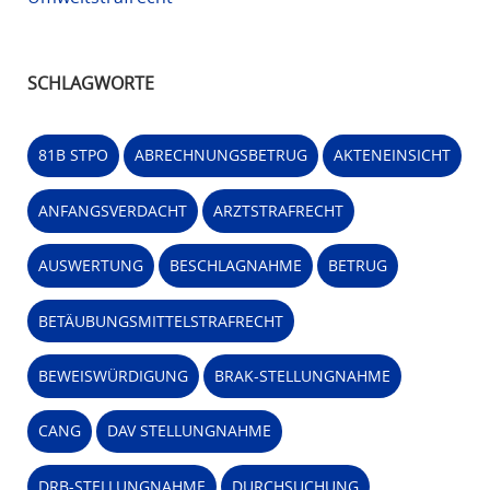
SCHLAGWORTE
81B STPO
ABRECHNUNGSBETRUG
AKTENEINSICHT
ANFANGSVERDACHT
ARZTSTRAFRECHT
AUSWERTUNG
BESCHLAGNAHME
BETRUG
BETÄUBUNGSMITTELSTRAFRECHT
BEWEISWÜRDIGUNG
BRAK-STELLUNGNAHME
CANG
DAV STELLUNGNAHME
DRB-STELLUNGNAHME
DURCHSUCHUNG