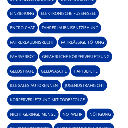
EINZIEHUNG
ELEKTRONISCHE FUSSFESSEL
ENCRO CHAT
FAHRERLAUBNISENTZIEHUNG
FAHRERLAUBNISRECHT
FAHRLÄSSIGE TÖTUNG
FAHRVERBOT
GEFÄHRLICHE KÖRPERVERLETZUNG
GELDSTRAFE
GELDWÄSCHE
HAFTBEFEHL
ILLEGALES AUTORENNEN
JUGENDSTRAFRECHT
KÖRPERVERLETZUNG MIT TODESFOLGE
NICHT GERINGE MENGE
NOTWEHR
NÖTIGUNG