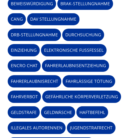
BEWEISWÜRDIGUNG
BRAK-STELLUNGNAHME
CANG
DAV STELLUNGNAHME
DRB-STELLUNGNAHME
DURCHSUCHUNG
EINZIEHUNG
ELEKTRONISCHE FUSSFESSEL
ENCRO CHAT
FAHRERLAUBNISENTZIEHUNG
FAHRERLAUBNISRECHT
FAHRLÄSSIGE TÖTUNG
FAHRVERBOT
GEFÄHRLICHE KÖRPERVERLETZUNG
GELDSTRAFE
GELDWÄSCHE
HAFTBEFEHL
ILLEGALES AUTORENNEN
JUGENDSTRAFRECHT