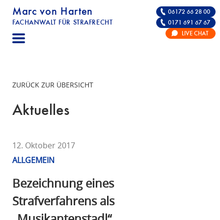
Marc von Harten
06172 66 28 00
FACHANWALT FÜR STRAFRECHT
0171 691 67 67
STRAFRECHT | RECHTSANWALT FÜR DIE VE
LIVE CHAT
F
A
C
H
ZURÜCK ZUR ÜBERSICHT
A
N
Aktuelles
W
A
L
12. Oktober 2017
T
ALLGEMEIN
F
Ü
Bezeichnung eines
R
Strafverfahrens als
S
„Musikantenstadl“
T