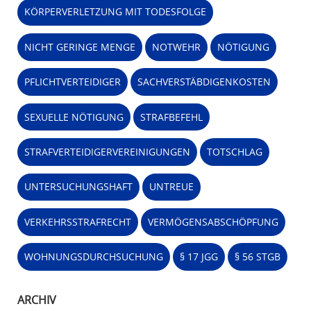
KÖRPERVERLETZUNG MIT TODESFOLGE
NICHT GERINGE MENGE
NOTWEHR
NÖTIGUNG
PFLICHTVERTEIDIGER
SACHVERSTÄBDIGENKOSTEN
SEXUELLE NÖTIGUNG
STRAFBEFEHL
STRAFVERTEIDIGERVEREINIGUNGEN
TOTSCHLAG
UNTERSUCHUNGSHAFT
UNTREUE
VERKEHRSSTRAFRECHT
VERMÖGENSABSCHÖPFUNG
WOHNUNGSDURCHSUCHUNG
§ 17 JGG
§ 56 STGB
ARCHIV