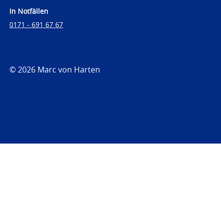
In Notfällen
0171 - 691 67 67
© 2026 Marc von Harten
https://www.strafrechtsfragen.de
https://www.strafrechtsfragen.de/wp-
content/themes/toolbox