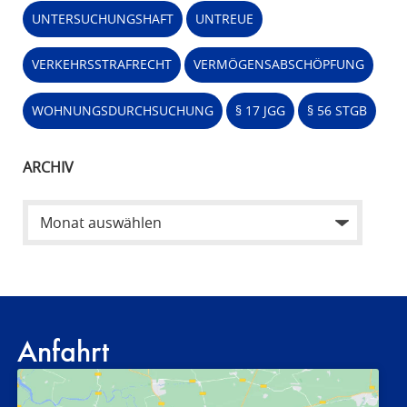
UNTERSUCHUNGSHAFT
UNTREUE
VERKEHRSSTRAFRECHT
VERMÖGENSABSCHÖPFUNG
WOHNUNGSDURCHSUCHUNG
§ 17 JGG
§ 56 STGB
ARCHIV
Anfahrt