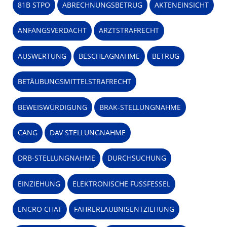
81B STPO
ABRECHNUNGSBETRUG
AKTENEINSICHT
ANFANGSVERDACHT
ARZTSTRAFRECHT
AUSWERTUNG
BESCHLAGNAHME
BETRUG
BETÄUBUNGSMITTELSTRAFRECHT
BEWEISWÜRDIGUNG
BRAK-STELLUNGNAHME
CANG
DAV STELLUNGNAHME
DRB-STELLUNGNAHME
DURCHSUCHUNG
EINZIEHUNG
ELEKTRONISCHE FUSSFESSEL
ENCRO CHAT
FAHRERLAUBNISENTZIEHUNG