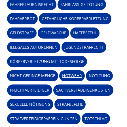
FAHRERLAUBNISRECHT
FAHRLÄSSIGE TÖTUNG
FAHRVERBOT
GEFÄHRLICHE KÖRPERVERLETZUNG
GELDSTRAFE
GELDWÄSCHE
HAFTBEFEHL
ILLEGALES AUTORENNEN
JUGENDSTRAFRECHT
KÖRPERVERLETZUNG MIT TODESFOLGE
NICHT GERINGE MENGE
NOTWEHR
NÖTIGUNG
PFLICHTVERTEIDIGER
SACHVERSTÄBDIGENKOSTEN
SEXUELLE NÖTIGUNG
STRAFBEFEHL
STRAFVERTEIDIGERVEREINIGUNGEN
TOTSCHLAG