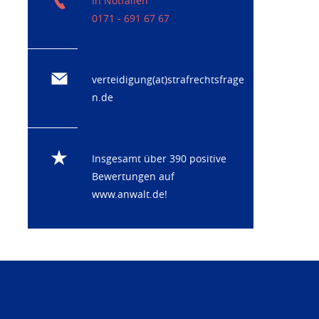
In Notfällen
0171 - 691 67 67
verteidigung(at)strafrechtsfrage
n.de
Insgesamt über 390 positive
Bewertungen auf
www.anwalt.de
!