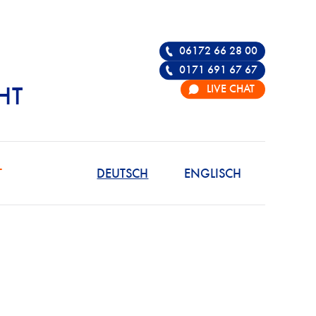
06172 66 28 00
0171 691 67 67
LIVE CHAT
HT
R DIE VERTEIDIGU
T
DEUTSCH
ENGLISCH