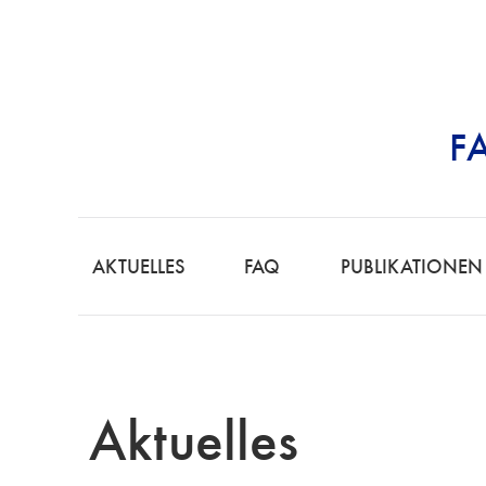
F
STRAFRECHT | 
F
A
AKTUELLES
FAQ
PUBLIKATIONEN
C
H
A
N
W
Aktuelles
A
L