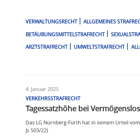
T
F
Ü
VERWALTUNGSRECHT
ALLGEMEINES STRAFRE
R
S
BETÄUBUNGSMITTELSTRAFRECHT
SEXUALSTR
T
ARZTSTRAFRECHT
UMWELTSTRAFRECHT
AL
R
A
F
R
E
C
4. Januar 2025
H
VERKEHRSSTRAFRECHT
T
Tagessatzhöhe bei Vermögenslo
Das LG Nürnberg-Fürth hat in seinem Urteil vom 
Js 503/22)