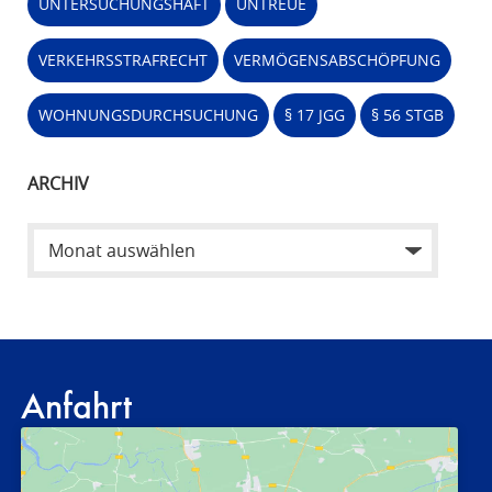
UNTERSUCHUNGSHAFT
UNTREUE
VERKEHRSSTRAFRECHT
VERMÖGENSABSCHÖPFUNG
WOHNUNGSDURCHSUCHUNG
§ 17 JGG
§ 56 STGB
ARCHIV
Anfahrt