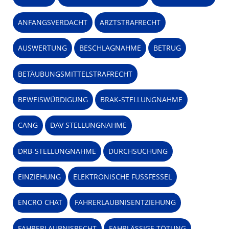
ANFANGSVERDACHT
ARZTSTRAFRECHT
AUSWERTUNG
BESCHLAGNAHME
BETRUG
BETÄUBUNGSMITTELSTRAFRECHT
BEWEISWÜRDIGUNG
BRAK-STELLUNGNAHME
CANG
DAV STELLUNGNAHME
DRB-STELLUNGNAHME
DURCHSUCHUNG
EINZIEHUNG
ELEKTRONISCHE FUSSFESSEL
ENCRO CHAT
FAHRERLAUBNISENTZIEHUNG
FAHRERLAUBNISRECHT
FAHRLÄSSIGE TÖTUNG