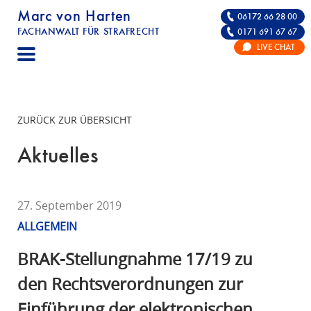
Marc von Harten
06172 66 28 00
FACHANWALT FÜR STRAFRECHT
0171 691 67 67
STRAFRECHT | RECHTSANWALT FÜR DIE VE
LIVE CHAT
F
A
C
H
ZURÜCK ZUR ÜBERSICHT
A
N
Aktuelles
W
A
L
27. September 2019
T
ALLGEMEIN
F
Ü
BRAK-Stellungnahme 17/19 zu
R
den Rechtsverordnungen zur
S
Einführung der elektronischen
T