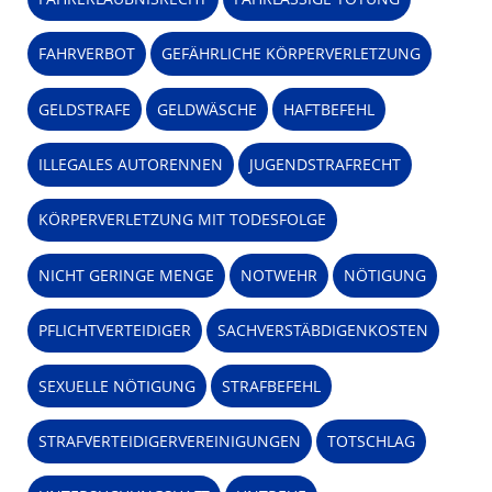
FAHRVERBOT
GEFÄHRLICHE KÖRPERVERLETZUNG
GELDSTRAFE
GELDWÄSCHE
HAFTBEFEHL
ILLEGALES AUTORENNEN
JUGENDSTRAFRECHT
KÖRPERVERLETZUNG MIT TODESFOLGE
NICHT GERINGE MENGE
NOTWEHR
NÖTIGUNG
PFLICHTVERTEIDIGER
SACHVERSTÄBDIGENKOSTEN
SEXUELLE NÖTIGUNG
STRAFBEFEHL
STRAFVERTEIDIGERVEREINIGUNGEN
TOTSCHLAG