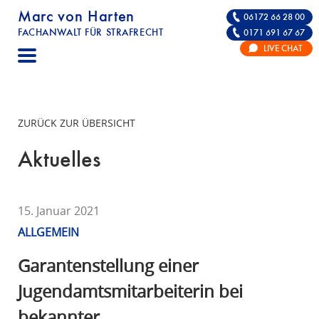
Marc von Harten
06172 66 28 00
FACHANWALT FÜR STRAFRECHT
0171 691 67 67
STRAFRECHT | RECHTSANWALT FÜR DIE VE
LIVE CHAT
F
A
C
H
ZURÜCK ZUR ÜBERSICHT
A
N
Aktuelles
W
A
L
15. Januar 2021
T
ALLGEMEIN
F
Ü
Garantenstellung einer
R
Jugendamtsmitarbeiterin bei
S
bekannter
T