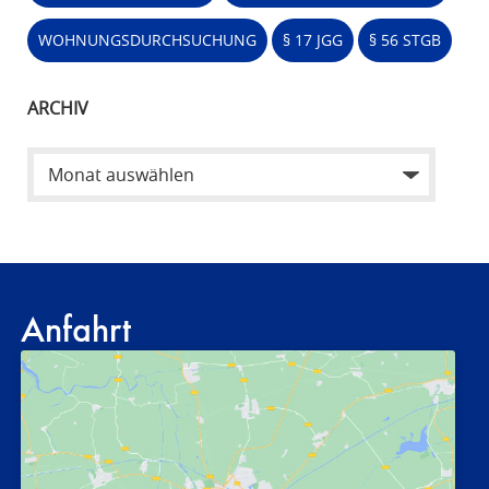
WOHNUNGSDURCHSUCHUNG
§ 17 JGG
§ 56 STGB
ARCHIV
Anfahrt