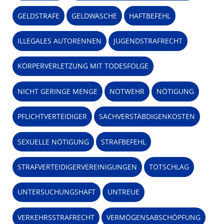
GELDSTRAFE
GELDWÄSCHE
HAFTBEFEHL
ILLEGALES AUTORENNEN
JUGENDSTRAFRECHT
KÖRPERVERLETZUNG MIT TODESFOLGE
NICHT GERINGE MENGE
NOTWEHR
NÖTIGUNG
PFLICHTVERTEIDIGER
SACHVERSTÄBDIGENKOSTEN
SEXUELLE NÖTIGUNG
STRAFBEFEHL
STRAFVERTEIDIGERVEREINIGUNGEN
TOTSCHLAG
UNTERSUCHUNGSHAFT
UNTREUE
VERKEHRSSTRAFRECHT
VERMÖGENSABSCHÖPFUNG