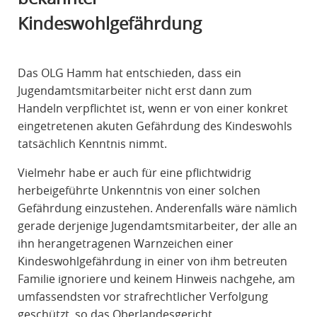
R
Kindeswohlgefährdung
A
F
R
Das OLG Hamm hat entschieden, dass ein
E
Jugendamtsmitarbeiter nicht erst dann zum
C
Handeln verpflichtet ist, wenn er von einer konkret
H
eingetretenen akuten Gefährdung des Kindeswohls
T
tatsächlich Kenntnis nimmt.
Vielmehr habe er auch für eine pflichtwidrig
herbeigeführte Unkenntnis von einer solchen
Gefährdung einzustehen. Anderenfalls wäre nämlich
gerade derjenige Jugendamtsmitarbeiter, der alle an
ihn herangetragenen Warnzeichen einer
Kindeswohlgefährdung in einer von ihm betreuten
Familie ignoriere und keinem Hinweis nachgehe, am
umfassendsten vor strafrechtlicher Verfolgung
geschützt, so das Oberlandesgericht.