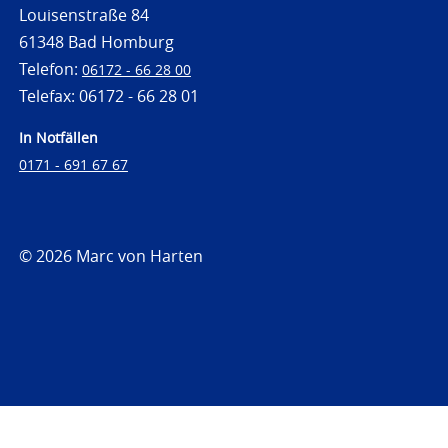
Louisenstraße 84
61348 Bad Homburg
Telefon:
06172 - 66 28 00
Telefax: 06172 - 66 28 01
In Notfällen
0171 - 691 67 67
© 2026 Marc von Harten
https://www.strafrechtsfragen.de
https://www.strafrechtsfragen.de/wp-
content/themes/toolbox