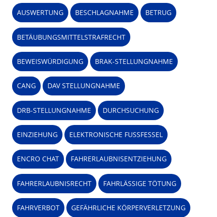
AUSWERTUNG
BESCHLAGNAHME
BETRUG
BETÄUBUNGSMITTELSTRAFRECHT
BEWEISWÜRDIGUNG
BRAK-STELLUNGNAHME
CANG
DAV STELLUNGNAHME
DRB-STELLUNGNAHME
DURCHSUCHUNG
EINZIEHUNG
ELEKTRONISCHE FUSSFESSEL
ENCRO CHAT
FAHRERLAUBNISENTZIEHUNG
FAHRERLAUBNISRECHT
FAHRLÄSSIGE TÖTUNG
FAHRVERBOT
GEFÄHRLICHE KÖRPERVERLETZUNG