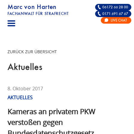
Marc von Harten
06172 66 28 00
FACHANWALT FÜR STRAFRECHT
0171 691 67 67
STRAFRECHT | RECHTSANWALT FÜR DIE VE
LIVE CHAT
F
A
C
H
ZURÜCK ZUR ÜBERSICHT
A
N
Aktuelles
W
A
L
8. Oktober 2017
T
AKTUELLES
F
Ü
Kameras an privatem PKW
R
verstoßen gegen
S
Bundesdatenschutzgesetz
T