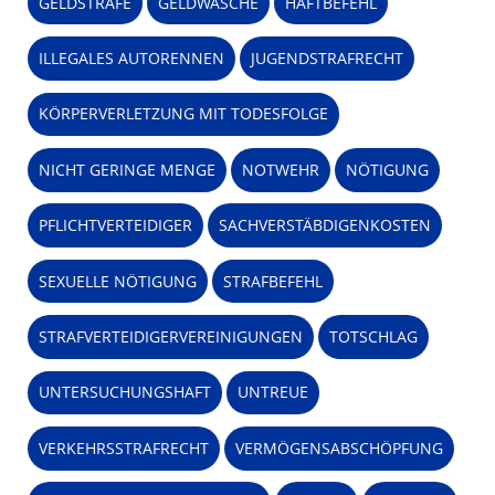
GELDSTRAFE
GELDWÄSCHE
HAFTBEFEHL
ILLEGALES AUTORENNEN
JUGENDSTRAFRECHT
KÖRPERVERLETZUNG MIT TODESFOLGE
NICHT GERINGE MENGE
NOTWEHR
NÖTIGUNG
PFLICHTVERTEIDIGER
SACHVERSTÄBDIGENKOSTEN
SEXUELLE NÖTIGUNG
STRAFBEFEHL
STRAFVERTEIDIGERVEREINIGUNGEN
TOTSCHLAG
UNTERSUCHUNGSHAFT
UNTREUE
VERKEHRSSTRAFRECHT
VERMÖGENSABSCHÖPFUNG