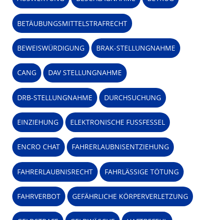
BETÄUBUNGSMITTELSTRAFRECHT
BEWEISWÜRDIGUNG
BRAK-STELLUNGNAHME
CANG
DAV STELLUNGNAHME
DRB-STELLUNGNAHME
DURCHSUCHUNG
EINZIEHUNG
ELEKTRONISCHE FUSSFESSEL
ENCRO CHAT
FAHRERLAUBNISENTZIEHUNG
FAHRERLAUBNISRECHT
FAHRLÄSSIGE TÖTUNG
FAHRVERBOT
GEFÄHRLICHE KÖRPERVERLETZUNG