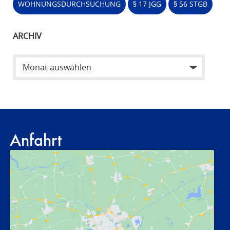
WOHNUNGSDURCHSUCHUNG
§ 17 JGG
§ 56 STGB
ARCHIV
Anfahrt