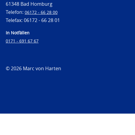
61348 Bad Homburg
Telefon:
06172 - 66 28 00
Telefax: 06172 - 66 28 01
In Notfällen
0171 - 691 67 67
© 2026 Marc von Harten
https://www.strafrechtsfragen.de
https://www.strafrechtsfragen.de/wp-
content/themes/toolbox