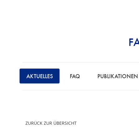
F
STRAFRECHT | 
F
A
AKTUELLES
FAQ
PUBLIKATIONEN
C
H
A
N
W
ZURÜCK ZUR ÜBERSICHT
A
L