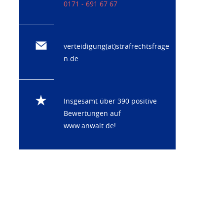
0171 - 691 67 67
verteidigung(at)strafrechtsfrage
n.de
Insgesamt über 390 positive
Bewertungen auf
www.anwalt.de
!