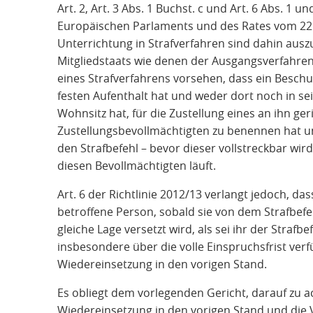
Art. 2, Art. 3 Abs. 1 Buchst. c und Art. 6 Abs. 1 u
Europäischen Parlaments und des Rates vom 22.
Unterrichtung in Strafverfahren sind dahin auszu
Mitgliedstaats wie denen der Ausgangsverfahre
eines Strafverfahrens vorsehen, dass ein Beschul
festen Aufenthalt hat und weder dort noch in se
Wohnsitz hat, für die Zustellung eines an ihn ger
Zustellungsbevollmächtigten zu benennen hat un
den Strafbefehl – bevor dieser vollstreckbar wird
diesen Bevollmächtigten läuft.
Art. 6 der Richtlinie 2012/13 verlangt jedoch, das
betroffene Person, sobald sie von dem Strafbefehl
gleiche Lage versetzt wird, als sei ihr der Strafb
insbesondere über die volle Einspruchsfrist verf
Wiedereinsetzung in den vorigen Stand.
Es obliegt dem vorlegenden Gericht, darauf zu a
Wiedereinsetzung in den vorigen Stand und die