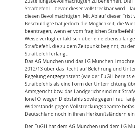
Zustellungsbevollmächtigten zu benennen. Die F
Strafbefehl – bevor dieser vollstreckbar wird – l
diesen Bevollmächtigten. Mit Ablauf dieser Frist 
Beschuldigte hat jedoch die Möglichkeit, die Wi
beantragen, wenn er vom fraglichen Strafbefehl t
Weise verfügt er faktisch über eine ebenso lange
Strafbefehl, die zu dem Zeitpunkt beginnt, zu d
Strafbefehl erlangt.
Das AG München und das LG München I möchten 
2012/13 über das Recht auf Belehrung und Unter
Regelung entgegensteht (wie der EuGH bereits en
Strafbefehls als eine Form der Unterrichtung ü
Amtsgericht bzw. das Landgericht sind mit Straf
Ionel O. wegen Diebstahls sowie gegen Frau Tan
Widerstands gegen Vollstreckungsbeamte befass
Deutschland noch in ihren Herkunftsländern ein
Der EuGH hat dem AG München und dem LG Münch