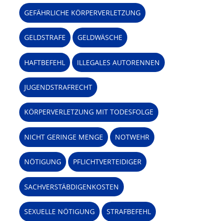
GEFÄHRLICHE KÖRPERVERLETZUNG
GELDSTRAFE
GELDWÄSCHE
HAFTBEFEHL
ILLEGALES AUTORENNEN
JUGENDSTRAFRECHT
KÖRPERVERLETZUNG MIT TODESFOLGE
NICHT GERINGE MENGE
NOTWEHR
NÖTIGUNG
PFLICHTVERTEIDIGER
SACHVERSTÄBDIGENKOSTEN
SEXUELLE NÖTIGUNG
STRAFBEFEHL