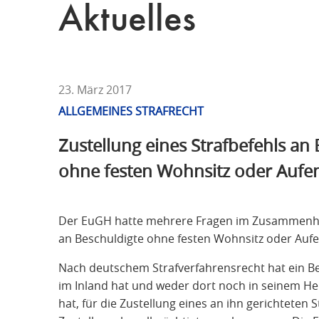
T
Aktuelles
F
Ü
R
S
T
23. März 2017
R
ALLGEMEINES STRAFRECHT
A
Zustellung eines Strafbefehls an
F
R
ohne festen Wohnsitz oder Aufen
E
C
H
Der EuGH hatte mehrere Fragen im Zusammenhan
T
an Beschuldigte ohne festen Wohnsitz oder Aufe
Nach deutschem Strafverfahrensrecht hat ein Bes
im Inland hat und weder dort noch in seinem He
hat, für die Zustellung eines an ihn gerichteten 