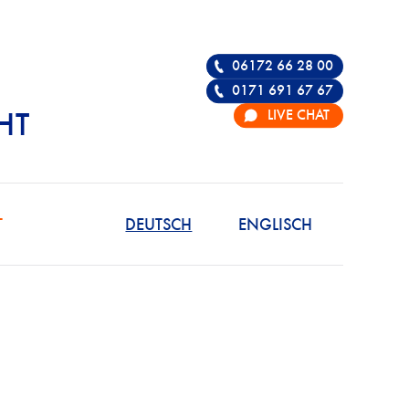
06172 66 28 00
0171 691 67 67
LIVE CHAT
HT
R DIE VERTEIDIGU
T
DEUTSCH
ENGLISCH