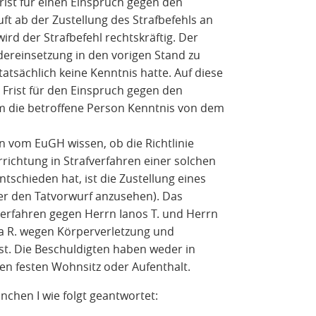
rist für einen Einspruch gegen den
äuft ab der Zustellung des Strafbefehls an
wird der Strafbefehl rechtskräftig. Der
edereinsetzung in den vorigen Stand zu
atsächlich keine Kenntnis hatte. Auf diese
 Frist für den Einspruch gegen den
em die betroffene Person Kenntnis von dem
vom EuGH wissen, ob die Richtlinie
richtung in Strafverfahren einer solchen
tschieden hat, ist die Zustellung eines
ber den Tatvorwurf anzusehen). Das
verfahren gegen Herrn Ianos T. und Herrn
ja R. wegen Körperverletzung und
t. Die Beschuldigten haben weder in
en festen Wohnsitz oder Aufenthalt.
en I wie folgt geantwortet: