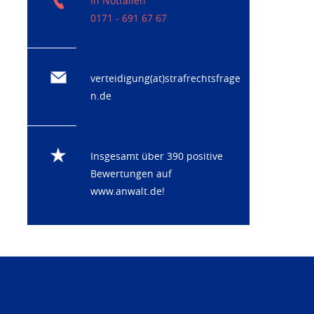
In Notfällen
0171 - 691 67 67
verteidigung(at)strafrechtsfrage
n.de
Insgesamt über 390 positive
Bewertungen auf
www.anwalt.de
!