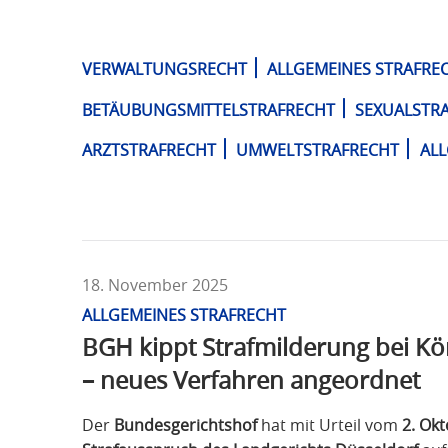
T
F
Ü
VERWALTUNGSRECHT
ALLGEMEINES STRAFRE
R
S
BETÄUBUNGSMITTELSTRAFRECHT
SEXUALSTR
T
ARZTSTRAFRECHT
UMWELTSTRAFRECHT
AL
R
A
F
R
E
C
18. November 2025
H
ALLGEMEINES STRAFRECHT
T
BGH kippt Strafmilderung bei Kö
– neues Verfahren angeordnet
Der
Bundesgerichtshof
hat mit Urteil vom
2. Okt