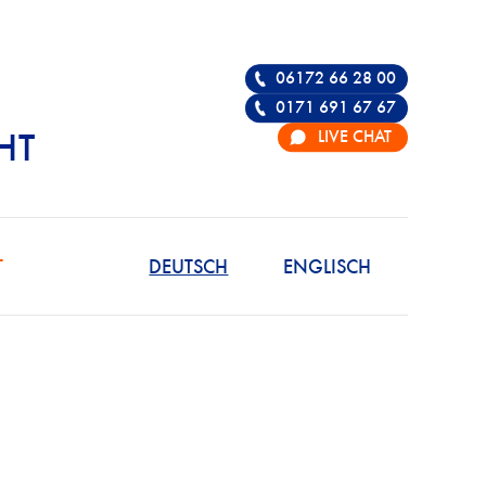
06172 66 28 00
0171 691 67 67
LIVE CHAT
HT
R DIE VERTEIDIGU
T
DEUTSCH
ENGLISCH