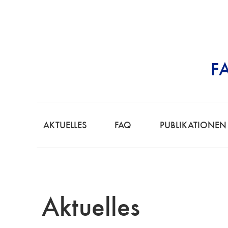
F
STRAFRECHT | 
F
A
AKTUELLES
FAQ
PUBLIKATIONEN
C
H
A
N
W
Aktuelles
A
L