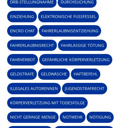
DRB-STELLUNGNAHME
DURCHSUCHUNG
EINZIEHUNG
ELEKTRONISCHE FUSSFESSEL
ENCRO CHAT
FAHRERLAUBNISENTZIEHUNG
FAHRERLAUBNISRECHT
FAHRLÄSSIGE TÖTUNG
FAHRVERBOT
GEFÄHRLICHE KÖRPERVERLETZUNG
GELDSTRAFE
GELDWÄSCHE
HAFTBEFEHL
ILLEGALES AUTORENNEN
JUGENDSTRAFRECHT
KÖRPERVERLETZUNG MIT TODESFOLGE
NICHT GERINGE MENGE
NOTWEHR
NÖTIGUNG