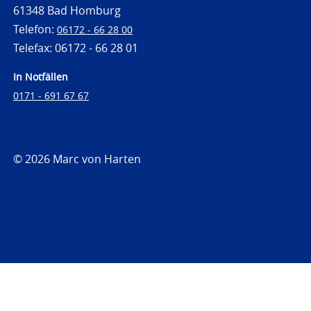
61348 Bad Homburg
Telefon:
06172 - 66 28 00
Telefax: 06172 - 66 28 01
In Notfällen
0171 - 691 67 67
© 2026 Marc von Harten
https://www.strafrechtsfragen.de
https://www.strafrechtsfragen.de/wp-
content/themes/toolbox