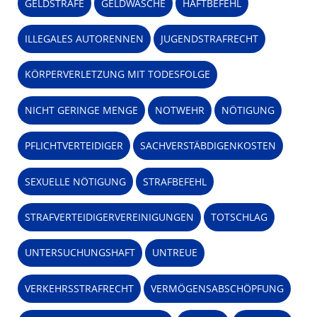
GELDSTRAFE
GELDWÄSCHE
HAFTBEFEHL
ILLEGALES AUTORENNEN
JUGENDSTRAFRECHT
KÖRPERVERLETZUNG MIT TODESFOLGE
NICHT GERINGE MENGE
NOTWEHR
NÖTIGUNG
PFLICHTVERTEIDIGER
SACHVERSTÄBDIGENKOSTEN
SEXUELLE NÖTIGUNG
STRAFBEFEHL
STRAFVERTEIDIGERVEREINIGUNGEN
TOTSCHLAG
UNTERSUCHUNGSHAFT
UNTREUE
VERKEHRSSTRAFRECHT
VERMÖGENSABSCHÖPFUNG