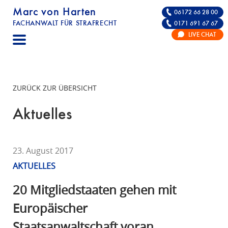
Marc von Harten
06172 66 28 00
FACHANWALT FÜR STRAFRECHT
0171 691 67 67
STRAFRECHT | RECHTSANWALT FÜR DIE VE
LIVE CHAT
F
A
C
H
ZURÜCK ZUR ÜBERSICHT
A
N
Aktuelles
W
A
L
23. August 2017
T
AKTUELLES
F
Ü
20 Mitgliedstaaten gehen mit
R
Europäischer
S
Staatsanwaltschaft voran
T