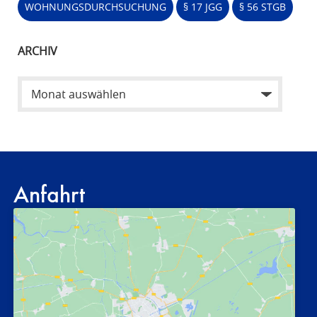
WOHNUNGSDURCHSUCHUNG
§ 17 JGG
§ 56 STGB
ARCHIV
Anfahrt