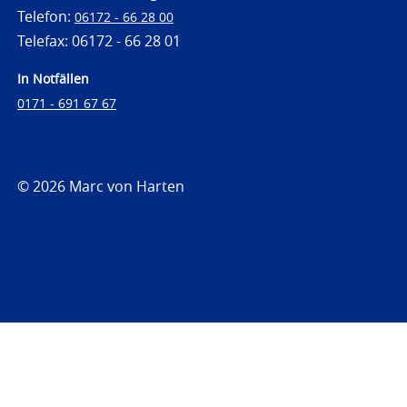
Telefon:
06172 - 66 28 00
Telefax: 06172 - 66 28 01
In Notfällen
0171 - 691 67 67
© 2026 Marc von Harten
https://www.strafrechtsfragen.de
https://www.strafrechtsfragen.de/wp-
content/themes/toolbox