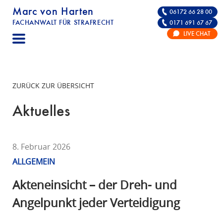
Marc von Harten
06172 66 28 00
FACHANWALT FÜR STRAFRECHT
0171 691 67 67
STRAFRECHT | RECHTSANWALT FÜR DIE VE
LIVE CHAT
F
A
C
H
ZURÜCK ZUR ÜBERSICHT
A
N
Aktuelles
W
A
L
8. Februar 2026
T
ALLGEMEIN
F
Ü
Akteneinsicht – der Dreh- und
R
Angelpunkt jeder Verteidigung
S
T