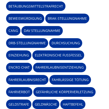
BETÄUBUNGSMITTELSTRAFRECHT
BEWEISWÜRDIGUNG
BRAK-STELLUNGNAHME
CANG
DAV STELLUNGNAHME
DRB-STELLUNGNAHME
DURCHSUCHUNG
EINZIEHUNG
ELEKTRONISCHE FUSSFESSEL
ENCRO CHAT
FAHRERLAUBNISENTZIEHUNG
FAHRERLAUBNISRECHT
FAHRLÄSSIGE TÖTUNG
FAHRVERBOT
GEFÄHRLICHE KÖRPERVERLETZUNG
GELDSTRAFE
GELDWÄSCHE
HAFTBEFEHL