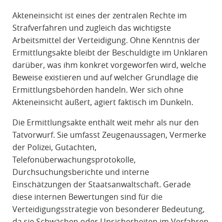
R
Akteneinsicht ist eines der zentralen Rechte im
A
Strafverfahren und zugleich das wichtigste
F
Arbeitsmittel der Verteidigung. Ohne Kenntnis der
R
Ermittlungsakte bleibt der Beschuldigte im Unklaren
E
darüber, was ihm konkret vorgeworfen wird, welche
C
Beweise existieren und auf welcher Grundlage die
H
Ermittlungsbehörden handeln. Wer sich ohne
T
Akteneinsicht äußert, agiert faktisch im Dunkeln.
Die Ermittlungsakte enthält weit mehr als nur den
Tatvorwurf. Sie umfasst Zeugenaussagen, Vermerke
der Polizei, Gutachten,
Telefonüberwachungsprotokolle,
Durchsuchungsberichte und interne
Einschätzungen der Staatsanwaltschaft. Gerade
diese internen Bewertungen sind für die
Verteidigungsstrategie von besonderer Bedeutung,
da sie Schwächen oder Unsicherheiten im Verfahren