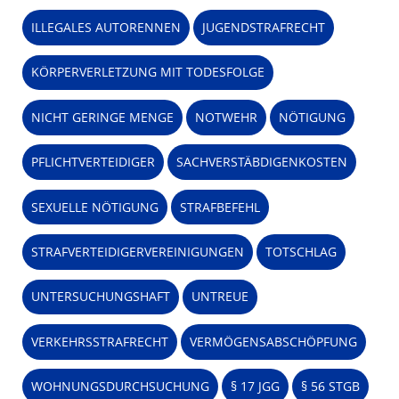
ILLEGALES AUTORENNEN
JUGENDSTRAFRECHT
KÖRPERVERLETZUNG MIT TODESFOLGE
NICHT GERINGE MENGE
NOTWEHR
NÖTIGUNG
PFLICHTVERTEIDIGER
SACHVERSTÄBDIGENKOSTEN
SEXUELLE NÖTIGUNG
STRAFBEFEHL
STRAFVERTEIDIGERVEREINIGUNGEN
TOTSCHLAG
UNTERSUCHUNGSHAFT
UNTREUE
VERKEHRSSTRAFRECHT
VERMÖGENSABSCHÖPFUNG
WOHNUNGSDURCHSUCHUNG
§ 17 JGG
§ 56 STGB