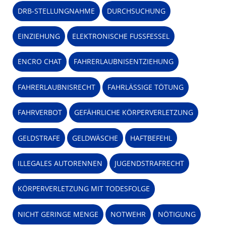
DRB-STELLUNGNAHME
DURCHSUCHUNG
EINZIEHUNG
ELEKTRONISCHE FUSSFESSEL
ENCRO CHAT
FAHRERLAUBNISENTZIEHUNG
FAHRERLAUBNISRECHT
FAHRLÄSSIGE TÖTUNG
FAHRVERBOT
GEFÄHRLICHE KÖRPERVERLETZUNG
GELDSTRAFE
GELDWÄSCHE
HAFTBEFEHL
ILLEGALES AUTORENNEN
JUGENDSTRAFRECHT
KÖRPERVERLETZUNG MIT TODESFOLGE
NICHT GERINGE MENGE
NOTWEHR
NÖTIGUNG