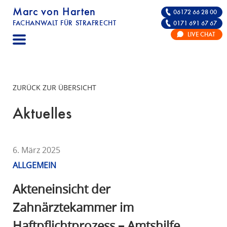
Marc von Harten
06172 66 28 00
FACHANWALT FÜR STRAFRECHT
0171 691 67 67
STRAFRECHT | RECHTSANWALT FÜR DIE VE
LIVE CHAT
F
A
C
H
ZURÜCK ZUR ÜBERSICHT
A
N
Aktuelles
W
A
L
6. März 2025
T
ALLGEMEIN
F
Ü
Akteneinsicht der
R
Zahnärztekammer im
S
Haftpflichtprozess – Amtshilfe
T