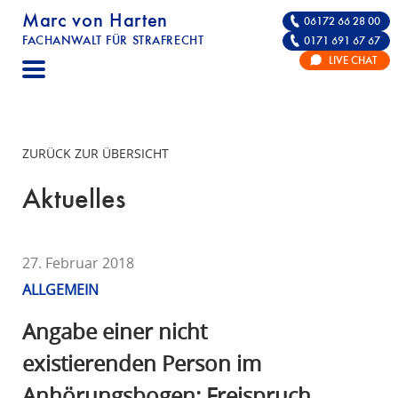
Marc von Harten
06172 66 28 00
FACHANWALT FÜR STRAFRECHT
0171 691 67 67
STRAFRECHT | RECHTSANWALT FÜR DIE VE
LIVE CHAT
F
A
C
H
ZURÜCK ZUR ÜBERSICHT
A
N
Aktuelles
W
A
L
27. Februar 2018
T
ALLGEMEIN
F
Ü
Angabe einer nicht
R
existierenden Person im
S
Anhörungsbogen: Freispruch
T