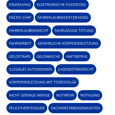
EINZIEHUNG
ELEKTRONISCHE FUSSFESSEL
ENCRO CHAT
FAHRERLAUBNISENTZIEHUNG
FAHRERLAUBNISRECHT
FAHRLÄSSIGE TÖTUNG
FAHRVERBOT
GEFÄHRLICHE KÖRPERVERLETZUNG
GELDSTRAFE
GELDWÄSCHE
HAFTBEFEHL
ILLEGALES AUTORENNEN
JUGENDSTRAFRECHT
KÖRPERVERLETZUNG MIT TODESFOLGE
NICHT GERINGE MENGE
NOTWEHR
NÖTIGUNG
PFLICHTVERTEIDIGER
SACHVERSTÄBDIGENKOSTEN