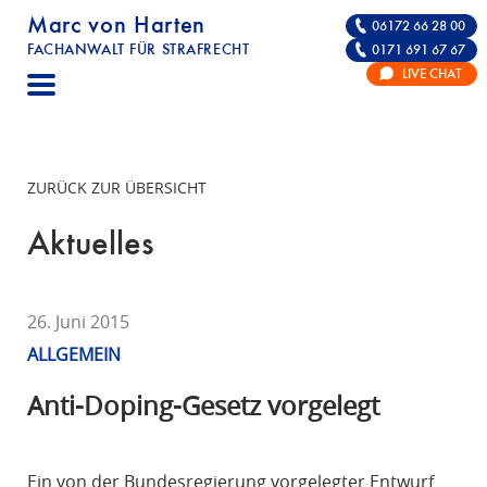
Marc von Harten
06172 66 28 00
FACHANWALT FÜR STRAFRECHT
0171 691 67 67
STRAFRECHT | RECHTSANWALT FÜR DIE VE
LIVE CHAT
F
A
C
H
ZURÜCK ZUR ÜBERSICHT
A
N
Aktuelles
W
A
L
26. Juni 2015
T
ALLGEMEIN
F
Ü
Anti-Doping-Gesetz vorgelegt
R
S
T
Ein von der Bundesregierung vorgelegter Entwurf