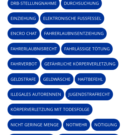
DRB-STELLUNGNAHME
DURCHSUCHUNG
EINZIEHUNG
ELEKTRONISCHE FUSSFESSEL
ENCRO CHAT
FAHRERLAUBNISENTZIEHUNG
FAHRERLAUBNISRECHT
FAHRLÄSSIGE TÖTUNG
FAHRVERBOT
GEFÄHRLICHE KÖRPERVERLETZUNG
GELDSTRAFE
GELDWÄSCHE
HAFTBEFEHL
ILLEGALES AUTORENNEN
JUGENDSTRAFRECHT
KÖRPERVERLETZUNG MIT TODESFOLGE
NICHT GERINGE MENGE
NOTWEHR
NÖTIGUNG