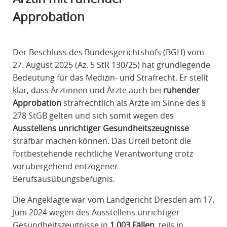
R
Approbation
A
F
R
Der Beschluss des Bundesgerichtshofs (BGH) vom
E
27. August 2025 (Az. 5 StR 130/25) hat grundlegende
C
Bedeutung für das Medizin- und Strafrecht. Er stellt
H
klar, dass Ärztinnen und Ärzte auch bei
ruhender
T
Approbation
strafrechtlich als Ärzte im Sinne des §
278 StGB gelten und sich somit wegen des
Ausstellens unrichtiger Gesundheitszeugnisse
strafbar machen können. Das Urteil betont die
fortbestehende rechtliche Verantwortung trotz
vorübergehend entzogener
Berufsausübungsbefugnis.
Die Angeklagte war vom Landgericht Dresden am 17.
Juni 2024 wegen des Ausstellens unrichtiger
Gesundheitszeugnisse in
1.003 Fällen
, teils in