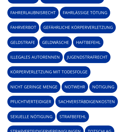
FAHRERLAUBNISRECHT
FAHRLÄSSIGE TÖTUNG
FAHRVERBOT
GEFÄHRLICHE KÖRPERVERLETZUNG
GELDSTRAFE
GELDWÄSCHE
HAFTBEFEHL
ILLEGALES AUTORENNEN
JUGENDSTRAFRECHT
KÖRPERVERLETZUNG MIT TODESFOLGE
NICHT GERINGE MENGE
NOTWEHR
NÖTIGUNG
PFLICHTVERTEIDIGER
SACHVERSTÄBDIGENKOSTEN
SEXUELLE NÖTIGUNG
STRAFBEFEHL
STRAFVERTEIDIGERVEREINIGUNGEN
TOTSCHLAG