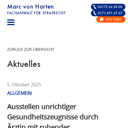
Marc von Harten
06172 66 28 00
FACHANWALT FÜR STRAFRECHT
0171 691 67 67
STRAFRECHT | RECHTSANWALT FÜR DIE VE
LIVE CHAT
F
A
C
H
ZURÜCK ZUR ÜBERSICHT
A
N
Aktuelles
W
A
L
5. Oktober 2025
T
ALLGEMEIN
F
Ü
Ausstellen unrichtiger
R
Gesundheitszeugnisse durch
S
Ärztin mit ruhender
T