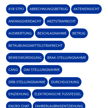
81B STPO
ABRECHNUNGSBETRUG
AKTENEINSICHT
ANFANGSVERDACHT
ARZTSTRAFRECHT
AUSWERTUNG
BESCHLAGNAHME
BETRUG
BETÄUBUNGSMITTELSTRAFRECHT
BEWEISWÜRDIGUNG
BRAK-STELLUNGNAHME
CANG
DAV STELLUNGNAHME
DRB-STELLUNGNAHME
DURCHSUCHUNG
EINZIEHUNG
ELEKTRONISCHE FUSSFESSEL
ENCRO CHAT
FAHRERLAUBNISENTZIEHUNG