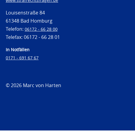
www.strafrechtsfragen.de
Louisenstraße 84
61348 Bad Homburg
Telefon:
06172 - 66 28 00
Telefax: 06172 - 66 28 01
In Notfällen
0171 - 691 67 67
© 2026 Marc von Harten
https://www.strafrechtsfragen.de
https://www.strafrechtsfragen.de/wp-