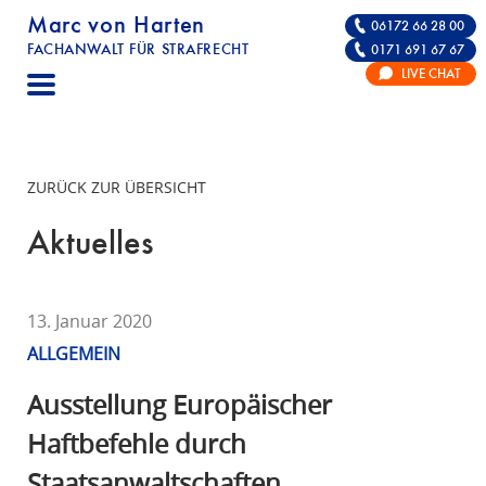
Marc von Harten
06172 66 28 00
FACHANWALT FÜR STRAFRECHT
0171 691 67 67
STRAFRECHT | RECHTSANWALT FÜR DIE VE
LIVE CHAT
F
A
C
H
ZURÜCK ZUR ÜBERSICHT
A
N
Aktuelles
W
A
L
13. Januar 2020
T
ALLGEMEIN
F
Ü
Ausstellung Europäischer
R
Haftbefehle durch
S
Staatsanwaltschaften
T