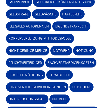
FAHRVERBOT
GEFÄHRLICHE KÖRPERVERLETZUNG
GELDSTRAFE
GELDWÄSCHE
HAFTBEFEHL
ILLEGALES AUTORENNEN
JUGENDSTRAFRECHT
KÖRPERVERLETZUNG MIT TODESFOLGE
NICHT GERINGE MENGE
NOTWEHR
NÖTIGUNG
PFLICHTVERTEIDIGER
SACHVERSTÄBDIGENKOSTEN
SEXUELLE NÖTIGUNG
STRAFBEFEHL
STRAFVERTEIDIGERVEREINIGUNGEN
TOTSCHLAG
UNTERSUCHUNGSHAFT
UNTREUE