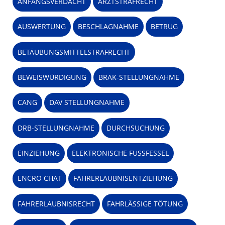
ANFANGSVERDACHT
ARZTSTRAFRECHT
AUSWERTUNG
BESCHLAGNAHME
BETRUG
BETÄUBUNGSMITTELSTRAFRECHT
BEWEISWÜRDIGUNG
BRAK-STELLUNGNAHME
CANG
DAV STELLUNGNAHME
DRB-STELLUNGNAHME
DURCHSUCHUNG
EINZIEHUNG
ELEKTRONISCHE FUSSFESSEL
ENCRO CHAT
FAHRERLAUBNISENTZIEHUNG
FAHRERLAUBNISRECHT
FAHRLÄSSIGE TÖTUNG