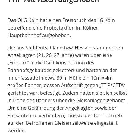
R
A
Das OLG Köln hat einen Freispruch des LG Köln
F
betreffend eine Protestaktion im Kölner
R
Hauptbahnhof aufgehoben.
E
C
Die aus Süddeutschland bzw. Hessen stammenden
H
Angeklagten (21, 26, 27 Jahre) waren über eine
T
„Empore“ in die Dachkonstruktion des
Bahnhofsgebäudes geklettert und hatten an der
Innenfassade in etwa 30 m Höhe ein 10m x 4m
großes Banner, dessen Aufschrift gegen „TTIP/CETA“
gerichtet war, befestigt. Zudem hatten sie sich selbst
in Höhe des Banners über die Gleisanlagen gehängt.
Um eine Gefährdung der Angeklagten sowie der
Passanten zu verhindern, musste der Bahnbetrieb
auf den betroffenen Gleisen zeitweise eingestellt
werden.