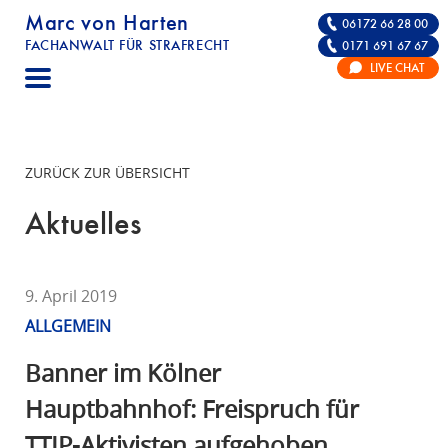
Marc von Harten
06172 66 28 00
FACHANWALT FÜR STRAFRECHT
0171 691 67 67
STRAFRECHT | RECHTSANWALT FÜR DIE VE
LIVE CHAT
F
A
C
H
ZURÜCK ZUR ÜBERSICHT
A
N
Aktuelles
W
A
L
9. April 2019
T
ALLGEMEIN
F
Ü
Banner im Kölner
R
Hauptbahnhof: Freispruch für
S
TTIP-Aktivisten aufgehoben
T