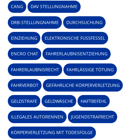
CANG
DAV STELLUNGNAHME
DRB-STELLUNGNAHME
DURCHSUCHUNG
EINZIEHUNG
ELEKTRONISCHE FUSSFESSEL
ENCRO CHAT
FAHRERLAUBNISENTZIEHUNG
FAHRERLAUBNISRECHT
FAHRLÄSSIGE TÖTUNG
FAHRVERBOT
GEFÄHRLICHE KÖRPERVERLETZUNG
GELDSTRAFE
GELDWÄSCHE
HAFTBEFEHL
ILLEGALES AUTORENNEN
JUGENDSTRAFRECHT
KÖRPERVERLETZUNG MIT TODESFOLGE