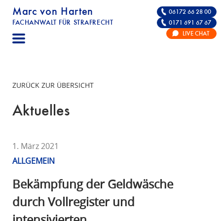
Marc von Harten
06172 66 28 00
FACHANWALT FÜR STRAFRECHT
0171 691 67 67
STRAFRECHT | RECHTSANWALT FÜR DIE VE
LIVE CHAT
F
A
C
H
ZURÜCK ZUR ÜBERSICHT
A
N
Aktuelles
W
A
L
1. März 2021
T
ALLGEMEIN
F
Ü
Bekämpfung der Geldwäsche
R
durch Vollregister und
S
intensivierten
T