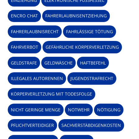
EINZIEHUNG
ELEKTRONISCHE FUSSFESSEL
ENCRO CHAT
FAHRERLAUBNISENTZIEHUNG
FAHRERLAUBNISRECHT
FAHRLÄSSIGE TÖTUNG
FAHRVERBOT
GEFÄHRLICHE KÖRPERVERLETZUNG
GELDSTRAFE
GELDWÄSCHE
HAFTBEFEHL
ILLEGALES AUTORENNEN
JUGENDSTRAFRECHT
KÖRPERVERLETZUNG MIT TODESFOLGE
NICHT GERINGE MENGE
NOTWEHR
NÖTIGUNG
PFLICHTVERTEIDIGER
SACHVERSTÄBDIGENKOSTEN