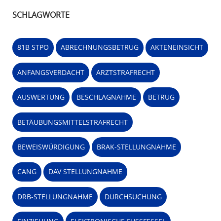
SCHLAGWORTE
81B STPO
ABRECHNUNGSBETRUG
AKTENEINSICHT
ANFANGSVERDACHT
ARZTSTRAFRECHT
AUSWERTUNG
BESCHLAGNAHME
BETRUG
BETÄUBUNGSMITTELSTRAFRECHT
BEWEISWÜRDIGUNG
BRAK-STELLUNGNAHME
CANG
DAV STELLUNGNAHME
DRB-STELLUNGNAHME
DURCHSUCHUNG