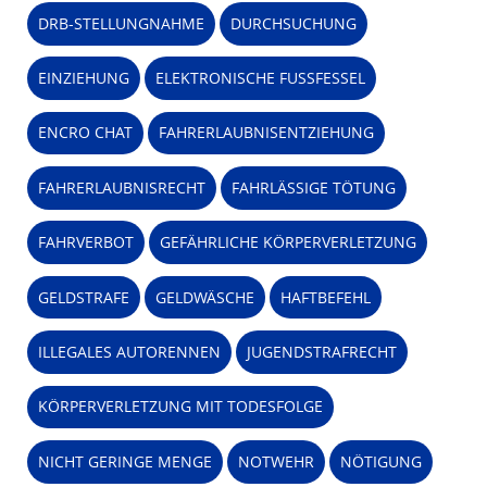
DRB-STELLUNGNAHME
DURCHSUCHUNG
EINZIEHUNG
ELEKTRONISCHE FUSSFESSEL
ENCRO CHAT
FAHRERLAUBNISENTZIEHUNG
FAHRERLAUBNISRECHT
FAHRLÄSSIGE TÖTUNG
FAHRVERBOT
GEFÄHRLICHE KÖRPERVERLETZUNG
GELDSTRAFE
GELDWÄSCHE
HAFTBEFEHL
ILLEGALES AUTORENNEN
JUGENDSTRAFRECHT
KÖRPERVERLETZUNG MIT TODESFOLGE
NICHT GERINGE MENGE
NOTWEHR
NÖTIGUNG