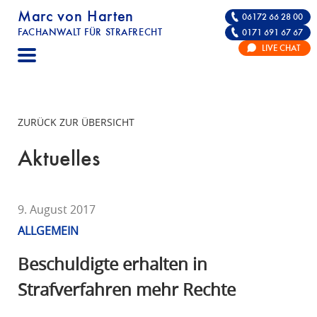
Marc von Harten
06172 66 28 00
FACHANWALT FÜR STRAFRECHT
0171 691 67 67
STRAFRECHT | RECHTSANWALT FÜR DIE VE
LIVE CHAT
F
A
C
H
ZURÜCK ZUR ÜBERSICHT
A
N
Aktuelles
W
A
L
9. August 2017
T
ALLGEMEIN
F
Ü
Beschuldigte erhalten in
R
Strafverfahren mehr Rechte
S
T