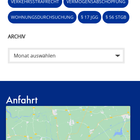
VERKEHRSSTRAFRECHT
VERMÖGENSABSCHÖPFUNG
WOHNUNGSDURCHSUCHUNG
§ 17 JGG
§ 56 STGB
ARCHIV
Anfahrt