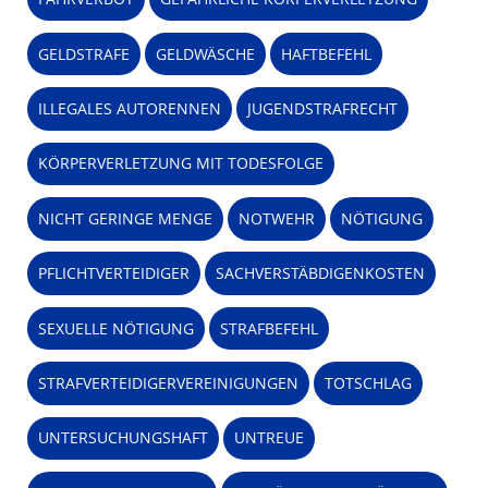
GELDSTRAFE
GELDWÄSCHE
HAFTBEFEHL
ILLEGALES AUTORENNEN
JUGENDSTRAFRECHT
KÖRPERVERLETZUNG MIT TODESFOLGE
NICHT GERINGE MENGE
NOTWEHR
NÖTIGUNG
PFLICHTVERTEIDIGER
SACHVERSTÄBDIGENKOSTEN
SEXUELLE NÖTIGUNG
STRAFBEFEHL
STRAFVERTEIDIGERVEREINIGUNGEN
TOTSCHLAG
UNTERSUCHUNGSHAFT
UNTREUE