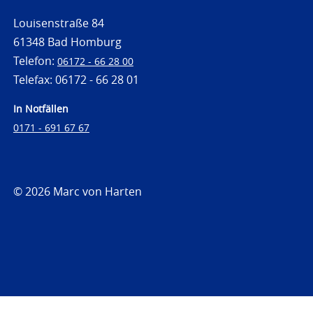
Louisenstraße 84
61348 Bad Homburg
Telefon:
06172 - 66 28 00
Telefax: 06172 - 66 28 01
In Notfällen
0171 - 691 67 67
© 2026 Marc von Harten
https://www.strafrechtsfragen.de
https://www.strafrechtsfragen.de/wp-