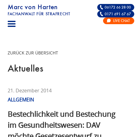
Marc von Harten
06172 66 28 00
FACHANWALT FÜR STRAFRECHT
0171 691 67 67
STRAFRECHT | RECHTSANWALT FÜR DIE VE
LIVE CHAT
F
A
C
H
ZURÜCK ZUR ÜBERSICHT
A
N
Aktuelles
W
A
L
21. Dezember 2014
T
ALLGEMEIN
F
Ü
Bestechlichkeit und Bestechung
R
im Gesundheitswesen: DAV
S
möchte Gesetzesentwurf zu
T