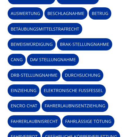
AUSWERTUNG
BESCHLAGNAHME
BETRUG
BETÄUBUNGSMITTELSTRAFRECHT
BEWEISWÜRDIGUNG
BRAK-STELLUNGNAHME
CANG
DAV STELLUNGNAHME
DRB-STELLUNGNAHME
DURCHSUCHUNG
EINZIEHUNG
ELEKTRONISCHE FUSSFESSEL
ENCRO CHAT
FAHRERLAUBNISENTZIEHUNG
FAHRERLAUBNISRECHT
FAHRLÄSSIGE TÖTUNG
FAHRVERBOT
GEFÄHRLICHE KÖRPERVERLETZUNG