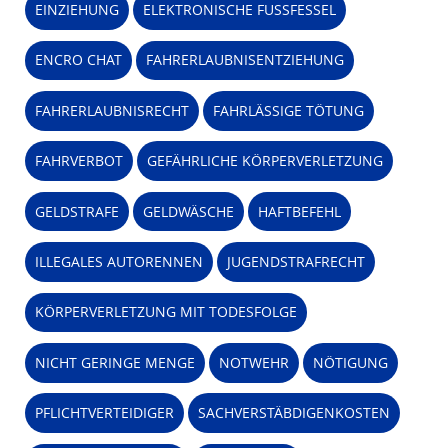
EINZIEHUNG
ELEKTRONISCHE FUSSFESSEL
ENCRO CHAT
FAHRERLAUBNISENTZIEHUNG
FAHRERLAUBNISRECHT
FAHRLÄSSIGE TÖTUNG
FAHRVERBOT
GEFÄHRLICHE KÖRPERVERLETZUNG
GELDSTRAFE
GELDWÄSCHE
HAFTBEFEHL
ILLEGALES AUTORENNEN
JUGENDSTRAFRECHT
KÖRPERVERLETZUNG MIT TODESFOLGE
NICHT GERINGE MENGE
NOTWEHR
NÖTIGUNG
PFLICHTVERTEIDIGER
SACHVERSTÄBDIGENKOSTEN