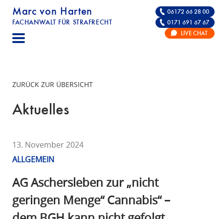
Marc von Harten
06172 66 28 00
FACHANWALT FÜR STRAFRECHT
0171 691 67 67
STRAFRECHT | RECHTSANWALT FÜR DIE VE
LIVE CHAT
F
A
C
H
ZURÜCK ZUR ÜBERSICHT
A
N
Aktuelles
W
A
L
13. November 2024
T
ALLGEMEIN
F
Ü
AG Aschersleben zur „nicht
R
geringen Menge“ Cannabis“ –
S
dem BGH kann nicht gefolgt
T