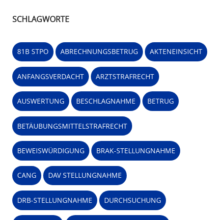
SCHLAGWORTE
81B STPO
ABRECHNUNGSBETRUG
AKTENEINSICHT
ANFANGSVERDACHT
ARZTSTRAFRECHT
AUSWERTUNG
BESCHLAGNAHME
BETRUG
BETÄUBUNGSMITTELSTRAFRECHT
BEWEISWÜRDIGUNG
BRAK-STELLUNGNAHME
CANG
DAV STELLUNGNAHME
DRB-STELLUNGNAHME
DURCHSUCHUNG