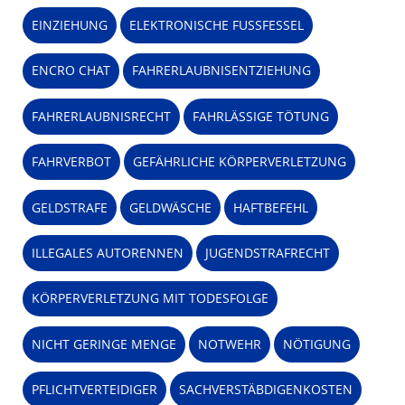
EINZIEHUNG
ELEKTRONISCHE FUSSFESSEL
ENCRO CHAT
FAHRERLAUBNISENTZIEHUNG
FAHRERLAUBNISRECHT
FAHRLÄSSIGE TÖTUNG
FAHRVERBOT
GEFÄHRLICHE KÖRPERVERLETZUNG
GELDSTRAFE
GELDWÄSCHE
HAFTBEFEHL
ILLEGALES AUTORENNEN
JUGENDSTRAFRECHT
KÖRPERVERLETZUNG MIT TODESFOLGE
NICHT GERINGE MENGE
NOTWEHR
NÖTIGUNG
PFLICHTVERTEIDIGER
SACHVERSTÄBDIGENKOSTEN