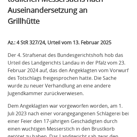
R
Auseinandersetzung an
A
Grillhütte
F
R
E
Az.: 4 StR 327/24, Urteil vom 13. Februar 2025
C
H
Der 4. Strafsenat des Bundesgerichtshofs hob das
T
Urteil des Landgerichts Landau in der Pfalz vom 23.
Februar 2024 auf, das den Angeklagten vom Vorwurf
des Totschlags freigesprochen hatte. Die Sache
wurde zu neuer Verhandlung an eine andere
Jugendkammer zurückverwiesen.
Dem Angeklagten war vorgeworfen worden, am 1.
Juli 2023 nach einer vorangegangenen Schlägerei bei
einer Feier den 17-jährigen Geschädigten durch
einen wuchtigen Messerstich in den Brustkorb
getötet zu haben. Das Landgericht sah zwar den