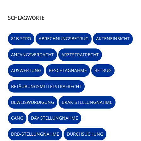
SCHLAGWORTE
81B STPO
ABRECHNUNGSBETRUG
AKTENEINSICHT
ANFANGSVERDACHT
ARZTSTRAFRECHT
AUSWERTUNG
BESCHLAGNAHME
BETRUG
BETÄUBUNGSMITTELSTRAFRECHT
BEWEISWÜRDIGUNG
BRAK-STELLUNGNAHME
CANG
DAV STELLUNGNAHME
DRB-STELLUNGNAHME
DURCHSUCHUNG