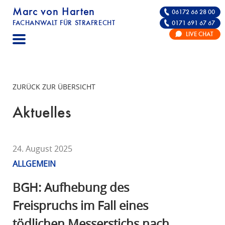
Marc von Harten
06172 66 28 00
FACHANWALT FÜR STRAFRECHT
0171 691 67 67
STRAFRECHT | RECHTSANWALT FÜR DIE VE
LIVE CHAT
F
A
C
H
ZURÜCK ZUR ÜBERSICHT
A
N
Aktuelles
W
A
L
24. August 2025
T
ALLGEMEIN
F
Ü
BGH: Aufhebung des
R
Freispruchs im Fall eines
S
tödlichen Messerstichs nach
T