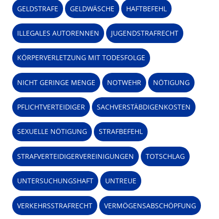
GELDSTRAFE
GELDWÄSCHE
HAFTBEFEHL
ILLEGALES AUTORENNEN
JUGENDSTRAFRECHT
KÖRPERVERLETZUNG MIT TODESFOLGE
NICHT GERINGE MENGE
NOTWEHR
NÖTIGUNG
PFLICHTVERTEIDIGER
SACHVERSTÄBDIGENKOSTEN
SEXUELLE NÖTIGUNG
STRAFBEFEHL
STRAFVERTEIDIGERVEREINIGUNGEN
TOTSCHLAG
UNTERSUCHUNGSHAFT
UNTREUE
VERKEHRSSTRAFRECHT
VERMÖGENSABSCHÖPFUNG