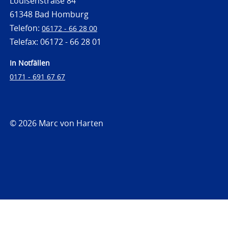
Louisenstraße 84
61348 Bad Homburg
Telefon:
06172 - 66 28 00
Telefax: 06172 - 66 28 01
In Notfällen
0171 - 691 67 67
© 2026 Marc von Harten
https://www.strafrechtsfragen.de
https://www.strafrechtsfragen.de/wp-
content/themes/toolbox