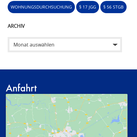
WOHNUNGSDURCHSUCHUNG
§ 17 JGG
§ 56 STGB
ARCHIV
Anfahrt