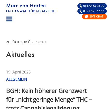
Marc von Harten
06172 66 28 00
FACHANWALT FÜR STRAFRECHT
0171 691 67 67
STRAFRECHT | RECHTSANWALT FÜR DIE VE
LIVE CHAT
F
A
C
H
ZURÜCK ZUR ÜBERSICHT
A
N
Aktuelles
W
A
L
19. April 2025
T
ALLGEMEIN
F
Ü
BGH: Kein höherer Grenzwert
R
für „nicht geringe Menge“ THC –
S
trotz Cannabislegalisierung
T