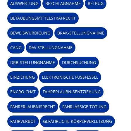
AUSWERTUNG
BESCHLAGNAHME
BETRUG
BETÄUBUNGSMITTELSTRAFRECHT
BEWEISWÜRDIGUNG
BRAK-STELLUNGNAHME
CANG
DAV STELLUNGNAHME
DRB-STELLUNGNAHME
DURCHSUCHUNG
EINZIEHUNG
ELEKTRONISCHE FUSSFESSEL
ENCRO CHAT
FAHRERLAUBNISENTZIEHUNG
FAHRERLAUBNISRECHT
FAHRLÄSSIGE TÖTUNG
FAHRVERBOT
GEFÄHRLICHE KÖRPERVERLETZUNG