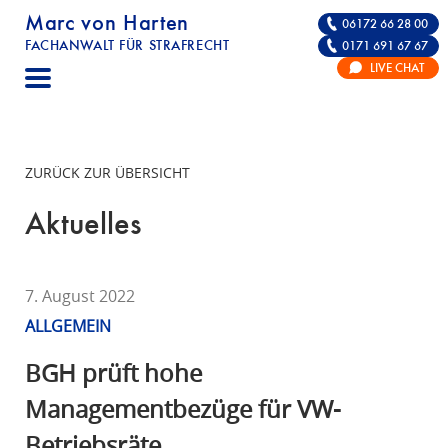
Marc von Harten
06172 66 28 00
FACHANWALT FÜR STRAFRECHT
0171 691 67 67
STRAFRECHT | RECHTSANWALT FÜR DIE VE
LIVE CHAT
F
A
C
H
ZURÜCK ZUR ÜBERSICHT
A
N
Aktuelles
W
A
L
7. August 2022
T
ALLGEMEIN
F
Ü
BGH prüft hohe
R
Managementbezüge für VW-
S
Betriebsräte
T