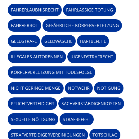
FAHRERLAUBNISRECHT
FAHRLÄSSIGE TÖTUNG
FAHRVERBOT
GEFÄHRLICHE KÖRPERVERLETZUNG
GELDSTRAFE
GELDWÄSCHE
HAFTBEFEHL
ILLEGALES AUTORENNEN
JUGENDSTRAFRECHT
KÖRPERVERLETZUNG MIT TODESFOLGE
NICHT GERINGE MENGE
NOTWEHR
NÖTIGUNG
PFLICHTVERTEIDIGER
SACHVERSTÄBDIGENKOSTEN
SEXUELLE NÖTIGUNG
STRAFBEFEHL
STRAFVERTEIDIGERVEREINIGUNGEN
TOTSCHLAG