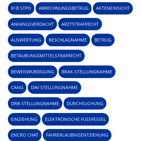
81B STPO
ABRECHNUNGSBETRUG
AKTENEINSICHT
ANFANGSVERDACHT
ARZTSTRAFRECHT
AUSWERTUNG
BESCHLAGNAHME
BETRUG
BETÄUBUNGSMITTELSTRAFRECHT
BEWEISWÜRDIGUNG
BRAK-STELLUNGNAHME
CANG
DAV STELLUNGNAHME
DRB-STELLUNGNAHME
DURCHSUCHUNG
EINZIEHUNG
ELEKTRONISCHE FUSSFESSEL
ENCRO CHAT
FAHRERLAUBNISENTZIEHUNG