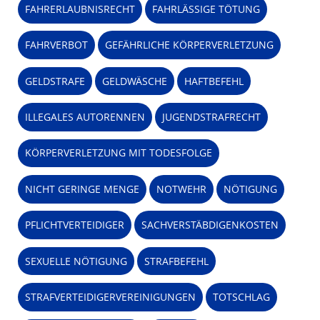
FAHRERLAUBNISRECHT
FAHRLÄSSIGE TÖTUNG
FAHRVERBOT
GEFÄHRLICHE KÖRPERVERLETZUNG
GELDSTRAFE
GELDWÄSCHE
HAFTBEFEHL
ILLEGALES AUTORENNEN
JUGENDSTRAFRECHT
KÖRPERVERLETZUNG MIT TODESFOLGE
NICHT GERINGE MENGE
NOTWEHR
NÖTIGUNG
PFLICHTVERTEIDIGER
SACHVERSTÄBDIGENKOSTEN
SEXUELLE NÖTIGUNG
STRAFBEFEHL
STRAFVERTEIDIGERVEREINIGUNGEN
TOTSCHLAG