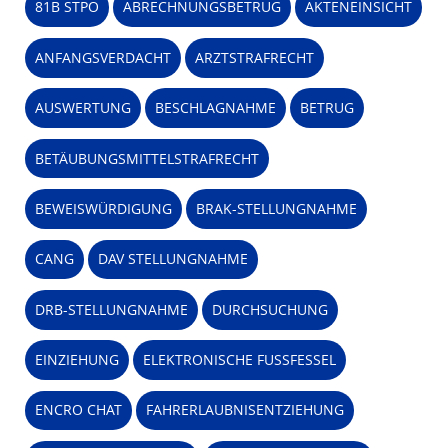
81B STPO
ABRECHNUNGSBETRUG
AKTENEINSICHT
ANFANGSVERDACHT
ARZTSTRAFRECHT
AUSWERTUNG
BESCHLAGNAHME
BETRUG
BETÄUBUNGSMITTELSTRAFRECHT
BEWEISWÜRDIGUNG
BRAK-STELLUNGNAHME
CANG
DAV STELLUNGNAHME
DRB-STELLUNGNAHME
DURCHSUCHUNG
EINZIEHUNG
ELEKTRONISCHE FUSSFESSEL
ENCRO CHAT
FAHRERLAUBNISENTZIEHUNG