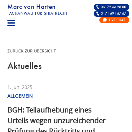
Marc von Harten
06172 66 28 00
FACHANWALT FÜR STRAFRECHT
0171 691 67 67
STRAFRECHT | RECHTSANWALT FÜR DIE VE
LIVE CHAT
F
A
C
H
ZURÜCK ZUR ÜBERSICHT
A
N
Aktuelles
W
A
L
1. Juni 2025
T
ALLGEMEIN
F
Ü
BGH: Teilaufhebung eines
R
Urteils wegen unzureichender
S
Prüfung des Rücktritts und
T