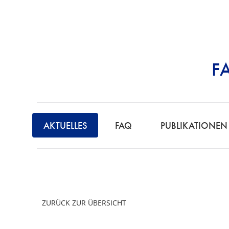
F
STRAFRECHT | 
F
A
AKTUELLES
FAQ
PUBLIKATIONEN
C
H
A
N
W
ZURÜCK ZUR ÜBERSICHT
A
L