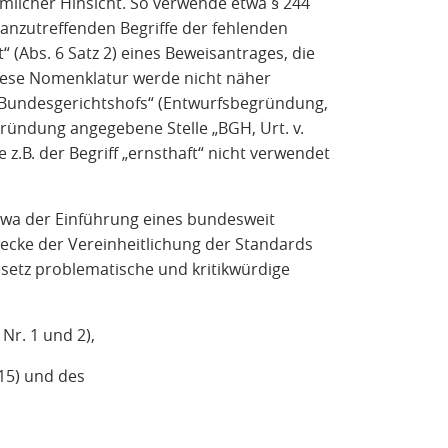
rmlicher Hinsicht. So verwende etwa § 244
anzutreffenden Begriffe der fehlenden
t“ (Abs. 6 Satz 2) eines Beweisantrages, die
ese Nomenklatur werde nicht näher
s Bundesgerichtshofs“ (Entwurfsbegründung,
egründung angegebene Stelle „BGH, Urt. v.
 z.B. der Begriff „ernsthaft“ nicht verwendet
twa der Einführung eines bundesweit
cke der Vereinheitlichung der Standards
Gesetz problematische und kritikwürdige
 Nr. 1 und 2),
 15) und des