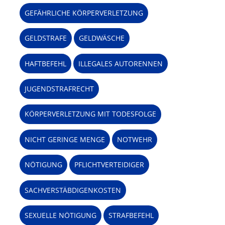
GEFÄHRLICHE KÖRPERVERLETZUNG
GELDSTRAFE
GELDWÄSCHE
HAFTBEFEHL
ILLEGALES AUTORENNEN
JUGENDSTRAFRECHT
KÖRPERVERLETZUNG MIT TODESFOLGE
NICHT GERINGE MENGE
NOTWEHR
NÖTIGUNG
PFLICHTVERTEIDIGER
SACHVERSTÄBDIGENKOSTEN
SEXUELLE NÖTIGUNG
STRAFBEFEHL