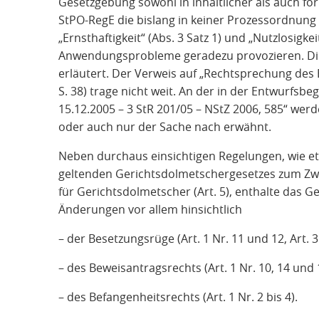
Gesetzgebung sowohl in inhaltlicher als auch fö
StPO-RegE die bislang in keiner Prozessordnung 
„Ernsthaftigkeit“ (Abs. 3 Satz 1) und „Nutzlosigkei
Anwendungsprobleme geradezu provozieren. Di
erläutert. Der Verweis auf „Rechtsprechung de
S. 38) trage nicht weit. An der in der Entwurfsb
15.12.2005 – 3 StR 201/05 – NStZ 2006, 585“ werde
oder auch nur der Sache nach erwähnt.
Neben durchaus einsichtigen Regelungen, wie e
geltenden Gerichtsdolmetschergesetzes zum Zwe
für Gerichtsdolmetscher (Art. 5), enthalte das 
Änderungen vor allem hinsichtlich
– der Besetzungsrüge (Art. 1 Nr. 11 und 12, Art. 3
– des Beweisantragsrechts (Art. 1 Nr. 10, 14 und
– des Befangenheitsrechts (Art. 1 Nr. 2 bis 4).