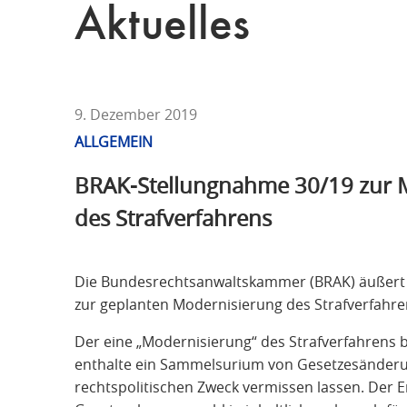
T
Aktuelles
F
Ü
R
S
T
9. Dezember 2019
R
ALLGEMEIN
A
BRAK-Stellungnahme 30/19 zur 
F
R
des Strafverfahrens
E
C
H
Die Bundesrechtsanwaltskammer (BRAK) äußert si
T
zur geplanten Modernisierung des Strafverfahre
Der eine „Modernisierung“ des Strafverfahren
enthalte ein Sammelsurium von Gesetzesänderu
rechtspolitischen Zweck vermissen lassen. Der E