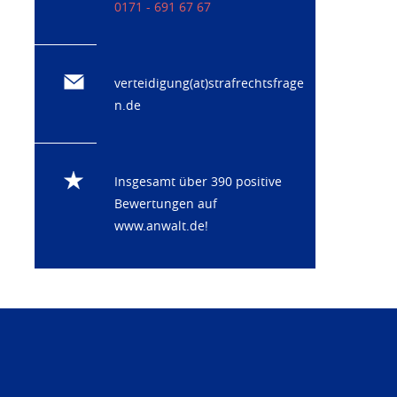
0171 - 691 67 67
verteidigung(at)strafrechtsfrage
n.de
Insgesamt über 390 positive
Bewertungen auf
www.anwalt.de
!