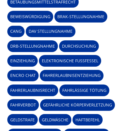
BETÄUBUNGSMITTELSTRAFRECHT
BEWEISWÜRDIGUNG
BRAK-STELLUNGNAHME
CANG
DAV STELLUNGNAHME
DRB-STELLUNGNAHME
DURCHSUCHUNG
EINZIEHUNG
ELEKTRONISCHE FUSSFESSEL
ENCRO CHAT
FAHRERLAUBNISENTZIEHUNG
FAHRERLAUBNISRECHT
FAHRLÄSSIGE TÖTUNG
FAHRVERBOT
GEFÄHRLICHE KÖRPERVERLETZUNG
GELDSTRAFE
GELDWÄSCHE
HAFTBEFEHL