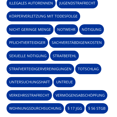
ILLEGALES AUTORENNEN
JUGENDSTRAFRECHT
KÖRPERVERLETZUNG MIT TODESFOLGE
NICHT GERINGE MENGE
NOTWEHR
NÖTIGUNG
PFLICHTVERTEIDIGER
SACHVERSTÄBDIGENKOSTEN
SEXUELLE NÖTIGUNG
STRAFBEFEHL
STRAFVERTEIDIGERVEREINIGUNGEN
TOTSCHLAG
UNTERSUCHUNGSHAFT
UNTREUE
VERKEHRSSTRAFRECHT
VERMÖGENSABSCHÖPFUNG
WOHNUNGSDURCHSUCHUNG
§ 17 JGG
§ 56 STGB