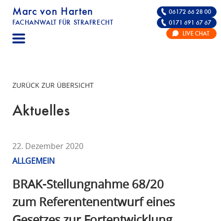
Marc von Harten
06172 66 28 00
FACHANWALT FÜR STRAFRECHT
0171 691 67 67
STRAFRECHT | RECHTSANWALT FÜR DIE VE
LIVE CHAT
F
A
C
H
ZURÜCK ZUR ÜBERSICHT
A
N
Aktuelles
W
A
L
22. Dezember 2020
T
ALLGEMEIN
F
Ü
BRAK-Stellungnahme 68/20
R
zum Referentenentwurf eines
S
Gesetzes zur Fortentwicklung
T