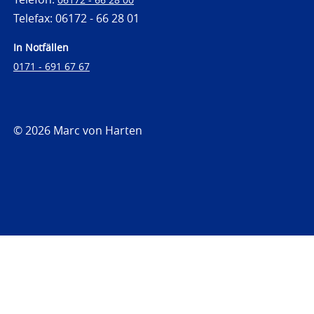
Telefax: 06172 - 66 28 01
In Notfällen
0171 - 691 67 67
© 2026 Marc von Harten
https://www.strafrechtsfragen.de
https://www.strafrechtsfragen.de/wp-
content/themes/toolbox