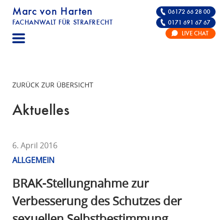
Marc von Harten
06172 66 28 00
FACHANWALT FÜR STRAFRECHT
0171 691 67 67
STRAFRECHT | RECHTSANWALT FÜR DIE VE
LIVE CHAT
F
A
C
H
ZURÜCK ZUR ÜBERSICHT
A
N
Aktuelles
W
A
L
6. April 2016
T
ALLGEMEIN
F
Ü
BRAK-Stellungnahme zur
R
Verbesserung des Schutzes der
S
sexuellen Selbstbestimmung
T