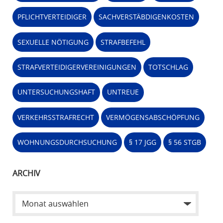
PFLICHTVERTEIDIGER
SACHVERSTÄBDIGENKOSTEN
SEXUELLE NÖTIGUNG
STRAFBEFEHL
STRAFVERTEIDIGERVEREINIGUNGEN
TOTSCHLAG
UNTERSUCHUNGSHAFT
UNTREUE
VERKEHRSSTRAFRECHT
VERMÖGENSABSCHÖPFUNG
WOHNUNGSDURCHSUCHUNG
§ 17 JGG
§ 56 STGB
ARCHIV