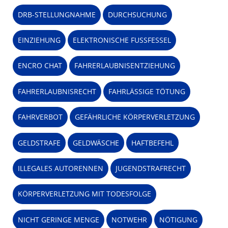
DRB-STELLUNGNAHME
DURCHSUCHUNG
EINZIEHUNG
ELEKTRONISCHE FUSSFESSEL
ENCRO CHAT
FAHRERLAUBNISENTZIEHUNG
FAHRERLAUBNISRECHT
FAHRLÄSSIGE TÖTUNG
FAHRVERBOT
GEFÄHRLICHE KÖRPERVERLETZUNG
GELDSTRAFE
GELDWÄSCHE
HAFTBEFEHL
ILLEGALES AUTORENNEN
JUGENDSTRAFRECHT
KÖRPERVERLETZUNG MIT TODESFOLGE
NICHT GERINGE MENGE
NOTWEHR
NÖTIGUNG