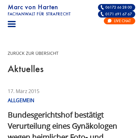
Marc von Harten
06172 66 28 00
FACHANWALT FÜR STRAFRECHT
0171 691 67 67
STRAFRECHT | RECHTSANWALT FÜR DIE VE
LIVE CHAT
F
A
C
H
ZURÜCK ZUR ÜBERSICHT
A
N
Aktuelles
W
A
L
17. März 2015
T
ALLGEMEIN
F
Ü
Bundesgerichtshof bestätigt
R
Verurteilung eines Gynäkologen
S
wegen heimlicher Foto- und
T