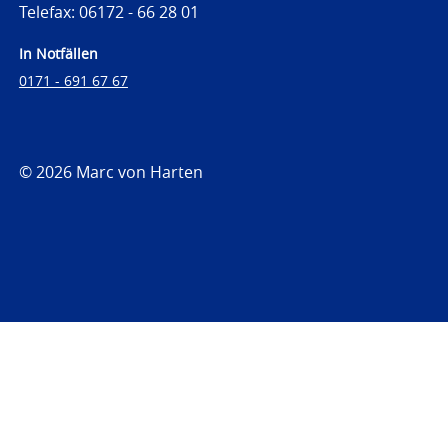
Telefax: 06172 - 66 28 01
In Notfällen
0171 - 691 67 67
© 2026 Marc von Harten
https://www.strafrechtsfragen.de
https://www.strafrechtsfragen.de/wp-
content/themes/toolbox