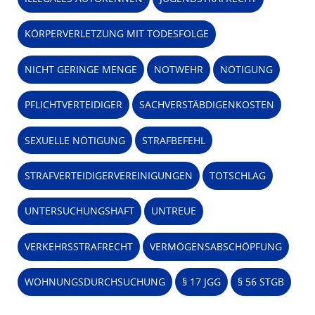
KÖRPERVERLETZUNG MIT TODESFOLGE
NICHT GERINGE MENGE
NOTWEHR
NÖTIGUNG
PFLICHTVERTEIDIGER
SACHVERSTÄBDIGENKOSTEN
SEXUELLE NÖTIGUNG
STRAFBEFEHL
STRAFVERTEIDIGERVEREINIGUNGEN
TOTSCHLAG
UNTERSUCHUNGSHAFT
UNTREUE
VERKEHRSSTRAFRECHT
VERMÖGENSABSCHÖPFUNG
WOHNUNGSDURCHSUCHUNG
§ 17 JGG
§ 56 STGB