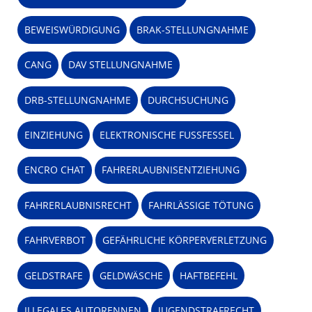
BEWEISWÜRDIGUNG
BRAK-STELLUNGNAHME
CANG
DAV STELLUNGNAHME
DRB-STELLUNGNAHME
DURCHSUCHUNG
EINZIEHUNG
ELEKTRONISCHE FUSSFESSEL
ENCRO CHAT
FAHRERLAUBNISENTZIEHUNG
FAHRERLAUBNISRECHT
FAHRLÄSSIGE TÖTUNG
FAHRVERBOT
GEFÄHRLICHE KÖRPERVERLETZUNG
GELDSTRAFE
GELDWÄSCHE
HAFTBEFEHL
ILLEGALES AUTORENNEN
JUGENDSTRAFRECHT