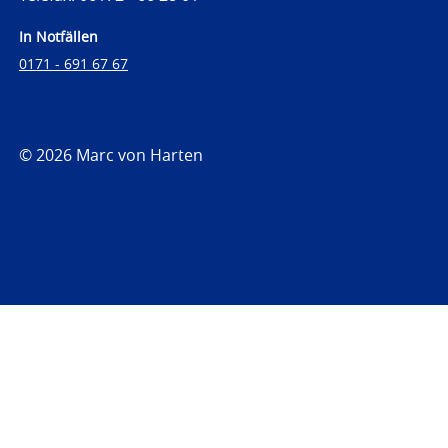
In Notfällen
0171 - 691 67 67
© 2026 Marc von Harten
https://www.strafrechtsfragen.de
https://www.strafrechtsfragen.de/wp-
content/themes/toolbox