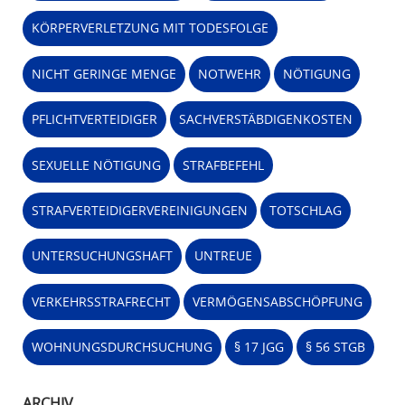
KÖRPERVERLETZUNG MIT TODESFOLGE
NICHT GERINGE MENGE
NOTWEHR
NÖTIGUNG
PFLICHTVERTEIDIGER
SACHVERSTÄBDIGENKOSTEN
SEXUELLE NÖTIGUNG
STRAFBEFEHL
STRAFVERTEIDIGERVEREINIGUNGEN
TOTSCHLAG
UNTERSUCHUNGSHAFT
UNTREUE
VERKEHRSSTRAFRECHT
VERMÖGENSABSCHÖPFUNG
WOHNUNGSDURCHSUCHUNG
§ 17 JGG
§ 56 STGB
ARCHIV