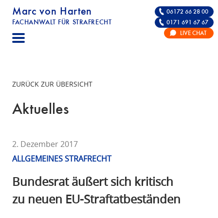
Marc von Harten
06172 66 28 00
FACHANWALT FÜR STRAFRECHT
0171 691 67 67
STRAFRECHT | RECHTSANWALT FÜR DIE VE
LIVE CHAT
F
A
C
H
ZURÜCK ZUR ÜBERSICHT
A
N
Aktuelles
W
A
L
2. Dezember 2017
T
ALLGEMEINES STRAFRECHT
F
Ü
Bundesrat äußert sich kritisch
R
zu neuen EU-Straftatbeständen
S
T