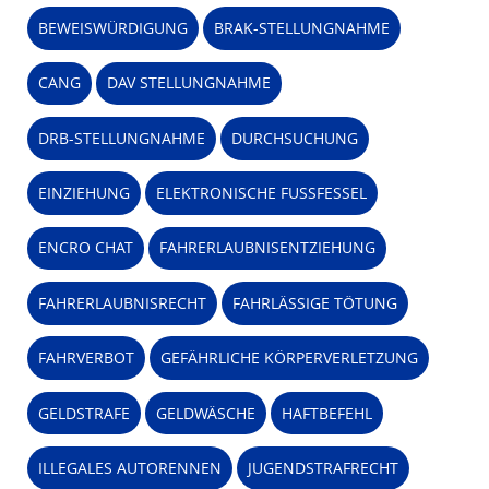
BEWEISWÜRDIGUNG
BRAK-STELLUNGNAHME
CANG
DAV STELLUNGNAHME
DRB-STELLUNGNAHME
DURCHSUCHUNG
EINZIEHUNG
ELEKTRONISCHE FUSSFESSEL
ENCRO CHAT
FAHRERLAUBNISENTZIEHUNG
FAHRERLAUBNISRECHT
FAHRLÄSSIGE TÖTUNG
FAHRVERBOT
GEFÄHRLICHE KÖRPERVERLETZUNG
GELDSTRAFE
GELDWÄSCHE
HAFTBEFEHL
ILLEGALES AUTORENNEN
JUGENDSTRAFRECHT