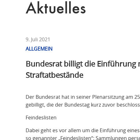
T
Aktuelles
F
Ü
R
S
T
9. Juli 2021
R
ALLGEMEIN
A
Bundesrat billigt die Einführung
F
R
Straftatbestände
E
C
H
Der Bundesrat hat in seiner Plenarsitzung am 2
T
gebilligt, die der Bundestag kurz zuvor beschloss
Feindeslisten
Dabei geht es vor allem um die Einführung eines
so genannter „Feindeslisten“: Sammlungen pers