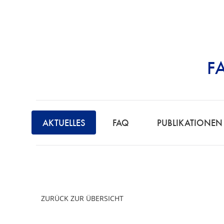
F
STRAFRECHT | 
F
A
AKTUELLES
FAQ
PUBLIKATIONEN
C
H
A
N
W
ZURÜCK ZUR ÜBERSICHT
A
L