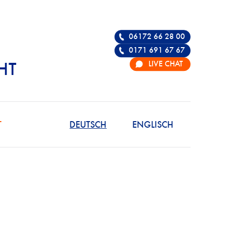
06172 66 28 00
0171 691 67 67
LIVE CHAT
HT
R DIE VERTEIDIGU
T
DEUTSCH
ENGLISCH