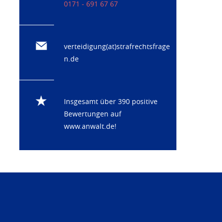
0171 - 691 67 67
verteidigung(at)strafrechtsfrage
n.de
Insgesamt über 390 positive
Bewertungen auf
www.anwalt.de
!