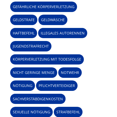
GEFÄHRLICHE KÖRPERVERLETZUNG
GELDSTRAFE
GELDWÄSCHE
HAFTBEFEHL
ILLEGALES AUTORENNEN
JUGENDSTRAFRECHT
KÖRPERVERLETZUNG MIT TODESFOLGE
NICHT GERINGE MENGE
NOTWEHR
NÖTIGUNG
PFLICHTVERTEIDIGER
SACHVERSTÄBDIGENKOSTEN
SEXUELLE NÖTIGUNG
STRAFBEFEHL