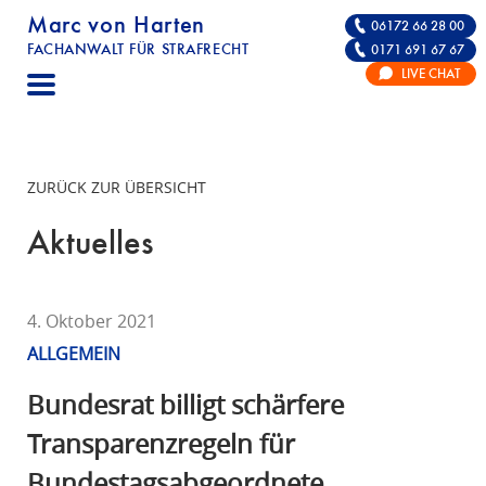
Marc von Harten
06172 66 28 00
FACHANWALT FÜR STRAFRECHT
0171 691 67 67
STRAFRECHT | RECHTSANWALT FÜR DIE VE
LIVE CHAT
F
A
C
H
ZURÜCK ZUR ÜBERSICHT
A
N
Aktuelles
W
A
L
4. Oktober 2021
T
ALLGEMEIN
F
Ü
Bundesrat billigt schärfere
R
Transparenzregeln für
S
Bundestagsabgeordnete
T