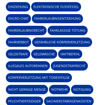
EINZIEHUNG
ELEKTRONISCHE FUSSFESSEL
ENCRO CHAT
FAHRERLAUBNISENTZIEHUNG
FAHRERLAUBNISRECHT
FAHRLÄSSIGE TÖTUNG
FAHRVERBOT
GEFÄHRLICHE KÖRPERVERLETZUNG
GELDSTRAFE
GELDWÄSCHE
HAFTBEFEHL
ILLEGALES AUTORENNEN
JUGENDSTRAFRECHT
KÖRPERVERLETZUNG MIT TODESFOLGE
NICHT GERINGE MENGE
NOTWEHR
NÖTIGUNG
PFLICHTVERTEIDIGER
SACHVERSTÄBDIGENKOSTEN