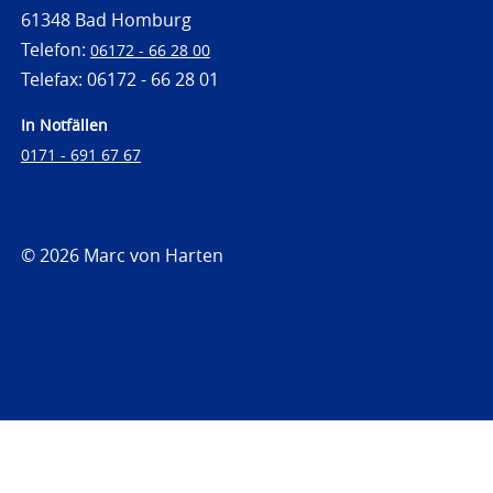
61348 Bad Homburg
Telefon:
06172 - 66 28 00
Telefax: 06172 - 66 28 01
In Notfällen
0171 - 691 67 67
© 2026 Marc von Harten
https://www.strafrechtsfragen.de
https://www.strafrechtsfragen.de/wp-
content/themes/toolbox