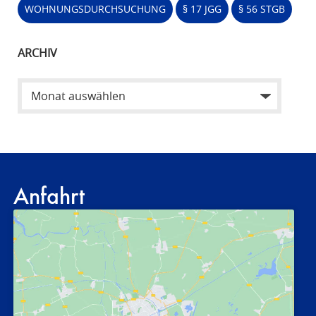
WOHNUNGSDURCHSUCHUNG
§ 17 JGG
§ 56 STGB
ARCHIV
Anfahrt