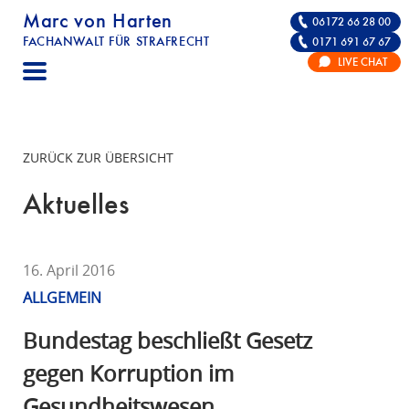
Marc von Harten
06172 66 28 00
FACHANWALT FÜR STRAFRECHT
0171 691 67 67
STRAFRECHT | RECHTSANWALT FÜR DIE VE
LIVE CHAT
F
A
C
H
ZURÜCK ZUR ÜBERSICHT
A
N
Aktuelles
W
A
L
16. April 2016
T
ALLGEMEIN
F
Ü
Bundestag beschließt Gesetz
R
gegen Korruption im
S
Gesundheitswesen
T