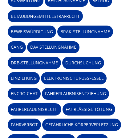
AUSWERTUNG
BESCHLAGNAHME
BETRUG
BETÄUBUNGSMITTELSTRAFRECHT
BEWEISWÜRDIGUNG
BRAK-STELLUNGNAHME
CANG
DAV STELLUNGNAHME
DRB-STELLUNGNAHME
DURCHSUCHUNG
EINZIEHUNG
ELEKTRONISCHE FUSSFESSEL
ENCRO CHAT
FAHRERLAUBNISENTZIEHUNG
FAHRERLAUBNISRECHT
FAHRLÄSSIGE TÖTUNG
FAHRVERBOT
GEFÄHRLICHE KÖRPERVERLETZUNG