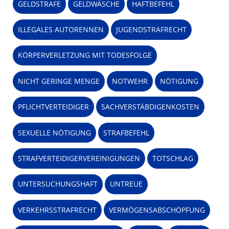
GELDSTRAFE
GELDWÄSCHE
HAFTBEFEHL
ILLEGALES AUTORENNEN
JUGENDSTRAFRECHT
KÖRPERVERLETZUNG MIT TODESFOLGE
NICHT GERINGE MENGE
NOTWEHR
NÖTIGUNG
PFLICHTVERTEIDIGER
SACHVERSTÄBDIGENKOSTEN
SEXUELLE NÖTIGUNG
STRAFBEFEHL
STRAFVERTEIDIGERVEREINIGUNGEN
TOTSCHLAG
UNTERSUCHUNGSHAFT
UNTREUE
VERKEHRSSTRAFRECHT
VERMÖGENSABSCHÖPFUNG