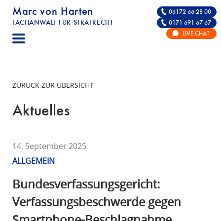
Marc von Harten
06172 66 28 00
FACHANWALT FÜR STRAFRECHT
0171 691 67 67
STRAFRECHT | RECHTSANWALT FÜR DIE VE
LIVE CHAT
F
A
C
H
ZURÜCK ZUR ÜBERSICHT
A
N
Aktuelles
W
A
L
14. September 2025
T
ALLGEMEIN
F
Ü
Bundesverfassungsgericht:
R
Verfassungsbeschwerde gegen
S
Smartphone-Beschlagnahme
T