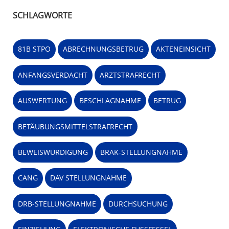
SCHLAGWORTE
81B STPO
ABRECHNUNGSBETRUG
AKTENEINSICHT
ANFANGSVERDACHT
ARZTSTRAFRECHT
AUSWERTUNG
BESCHLAGNAHME
BETRUG
BETÄUBUNGSMITTELSTRAFRECHT
BEWEISWÜRDIGUNG
BRAK-STELLUNGNAHME
CANG
DAV STELLUNGNAHME
DRB-STELLUNGNAHME
DURCHSUCHUNG