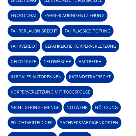
EINZIEHUNG
ELEKTRONISCHE FUSSFESSEL
ENCRO CHAT
FAHRERLAUBNISENTZIEHUNG
FAHRERLAUBNISRECHT
FAHRLÄSSIGE TÖTUNG
FAHRVERBOT
GEFÄHRLICHE KÖRPERVERLETZUNG
GELDSTRAFE
GELDWÄSCHE
HAFTBEFEHL
ILLEGALES AUTORENNEN
JUGENDSTRAFRECHT
KÖRPERVERLETZUNG MIT TODESFOLGE
NICHT GERINGE MENGE
NOTWEHR
NÖTIGUNG
PFLICHTVERTEIDIGER
SACHVERSTÄBDIGENKOSTEN