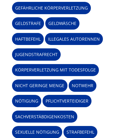
GEFÄHRLICHE KÖRPERVERLETZUNG
GELDSTRAFE
GELDWÄSCHE
HAFTBEFEHL
ILLEGALES AUTORENNEN
JUGENDSTRAFRECHT
KÖRPERVERLETZUNG MIT TODESFOLGE
NICHT GERINGE MENGE
NOTWEHR
NÖTIGUNG
PFLICHTVERTEIDIGER
SACHVERSTÄBDIGENKOSTEN
SEXUELLE NÖTIGUNG
STRAFBEFEHL