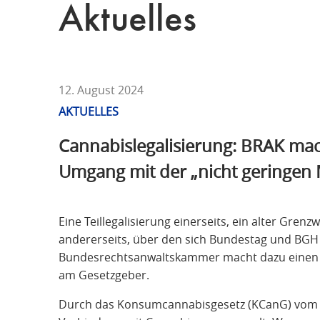
T
Aktuelles
F
Ü
R
S
T
12. August 2024
R
AKTUELLES
A
Cannabislegalisierung: BRAK ma
F
R
Umgang mit der „nicht geringen
E
C
H
Eine Teillegalisierung einerseits, ein alter Grenz
T
andererseits, über den sich Bundestag und BGH 
Bundesrechtsanwaltskammer macht dazu einen R
am Gesetzgeber.
Durch das Konsumcannabisgesetz (KCanG) vom 27