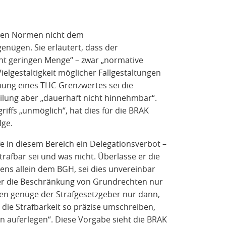
enden Normen nicht dem
enügen. Sie erläutert, dass der
icht geringen Menge“ – zwar „normative
lgestaltigkeit möglicher Fallgestaltungen
ng eines THC-Grenzwertes sei die
ilung aber „dauerhaft nicht hinnehmbar“.
iffs „unmöglich“, hat dies für die BRAK
lge.
fe in diesem Bereich ein Delegationsverbot –
rafbar sei und was nicht. Überlasse er die
tens allein dem
BGH
, sei dies unvereinbar
ber die Beschränkung von Grundrechten nur
zen genüge der Strafgesetzgeber nur dann,
die Strafbarkeit so präzise umschreiben,
en auferlegen“. Diese Vorgabe sieht die BRAK