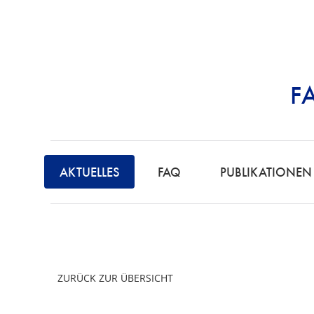
F
STRAFRECHT | 
F
A
AKTUELLES
FAQ
PUBLIKATIONEN
C
H
A
N
W
ZURÜCK ZUR ÜBERSICHT
A
L