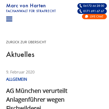
Marc von Harten
06172 66 28 00
FACHANWALT FÜR STRAFRECHT
0171 691 67 67
STRAFRECHT | RECHTSANWALT FÜR DIE VE
LIVE CHAT
F
A
C
H
ZURÜCK ZUR ÜBERSICHT
A
N
Aktuelles
W
A
L
9. Februar 2020
T
ALLGEMEIN
F
Ü
AG München verurteilt
R
Anlagenführer wegen
S
Fischwilderei
T