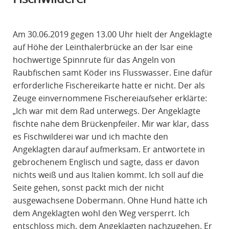
R
A
Am 30.06.2019 gegen 13.00 Uhr hielt der Angeklagte
F
auf Höhe der Leinthalerbrücke an der Isar eine
R
hochwertige Spinnrute für das Angeln von
E
Raubfischen samt Köder ins Flusswasser. Eine dafür
C
erforderliche Fischereikarte hatte er nicht. Der als
H
Zeuge einvernommene Fischereiaufseher erklärte:
T
„Ich war mit dem Rad unterwegs. Der Angeklagte
fischte nahe dem Brückenpfeiler. Mir war klar, dass
es Fischwilderei war und ich machte den
Angeklagten darauf aufmerksam. Er antwortete in
gebrochenem Englisch und sagte, dass er davon
nichts weiß und aus Italien kommt. Ich soll auf die
Seite gehen, sonst packt mich der nicht
ausgewachsene Dobermann. Ohne Hund hätte ich
dem Angeklagten wohl den Weg versperrt. Ich
entschloss mich, dem Angeklagten nachzugehen. Er