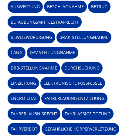
AUSWERTUNG
BESCHLAGNAHME
BETRUG
BETÄUBUNGSMITTELSTRAFRECHT
BEWEISWÜRDIGUNG
BRAK-STELLUNGNAHME
CANG
DAV STELLUNGNAHME
DRB-STELLUNGNAHME
DURCHSUCHUNG
EINZIEHUNG
ELEKTRONISCHE FUSSFESSEL
ENCRO CHAT
FAHRERLAUBNISENTZIEHUNG
FAHRERLAUBNISRECHT
FAHRLÄSSIGE TÖTUNG
FAHRVERBOT
GEFÄHRLICHE KÖRPERVERLETZUNG