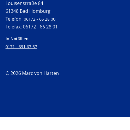
Louisenstraße 84
61348 Bad Homburg
Telefon:
06172 - 66 28 00
Telefax: 06172 - 66 28 01
In Notfällen
0171 - 691 67 67
© 2026 Marc von Harten
https://www.strafrechtsfragen.de
https://www.strafrechtsfragen.de/wp-
content/themes/toolbox