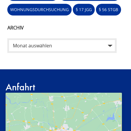
WOHNUNGSDURCHSUCHUNG
§ 17 JGG
§ 56 STGB
ARCHIV
Anfahrt