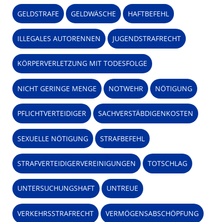
GELDSTRAFE
GELDWÄSCHE
HAFTBEFEHL
ILLEGALES AUTORENNEN
JUGENDSTRAFRECHT
KÖRPERVERLETZUNG MIT TODESFOLGE
NICHT GERINGE MENGE
NOTWEHR
NÖTIGUNG
PFLICHTVERTEIDIGER
SACHVERSTÄBDIGENKOSTEN
SEXUELLE NÖTIGUNG
STRAFBEFEHL
STRAFVERTEIDIGERVEREINIGUNGEN
TOTSCHLAG
UNTERSUCHUNGSHAFT
UNTREUE
VERKEHRSSTRAFRECHT
VERMÖGENSABSCHÖPFUNG