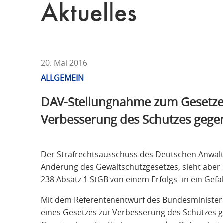
T
Aktuelles
F
Ü
R
S
T
20. Mai 2016
R
ALLGEMEIN
A
DAV-Stellungnahme zum Gesetze
F
R
Verbesserung des Schutzes gege
E
C
H
Der Strafrechtsausschuss des Deutschen Anwalt
T
Änderung des Gewaltschutzgesetzes, sieht aber
238 Absatz 1 StGB von einem Erfolgs- in ein Gefä
Mit dem Referentenentwurf des Bundesministeri
eines Gesetzes zur Verbesserung des Schutzes g