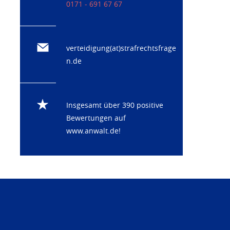
0171 - 691 67 67
verteidigung(at)strafrechtsfrage
n.de
Insgesamt über 390 positive
Bewertungen auf
www.anwalt.de
!