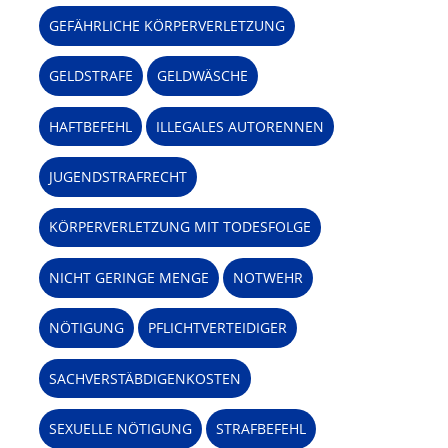
GEFÄHRLICHE KÖRPERVERLETZUNG
GELDSTRAFE
GELDWÄSCHE
HAFTBEFEHL
ILLEGALES AUTORENNEN
JUGENDSTRAFRECHT
KÖRPERVERLETZUNG MIT TODESFOLGE
NICHT GERINGE MENGE
NOTWEHR
NÖTIGUNG
PFLICHTVERTEIDIGER
SACHVERSTÄBDIGENKOSTEN
SEXUELLE NÖTIGUNG
STRAFBEFEHL