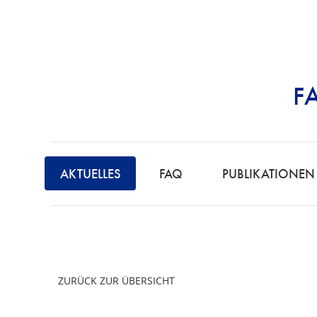
F
STRAFRECHT | 
F
A
AKTUELLES
FAQ
PUBLIKATIONEN
C
H
A
N
W
ZURÜCK ZUR ÜBERSICHT
A
L