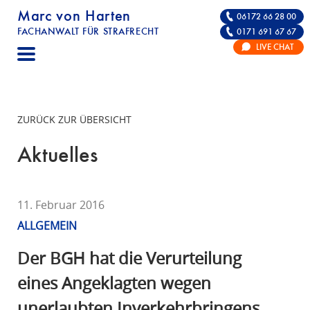
Marc von Harten
06172 66 28 00
FACHANWALT FÜR STRAFRECHT
0171 691 67 67
STRAFRECHT | RECHTSANWALT FÜR DIE VE
LIVE CHAT
F
A
C
H
ZURÜCK ZUR ÜBERSICHT
A
N
Aktuelles
W
A
L
11. Februar 2016
T
ALLGEMEIN
F
Ü
Der BGH hat die Verurteilung
R
eines Angeklagten wegen
S
unerlaubten Inverkehrbringens
T