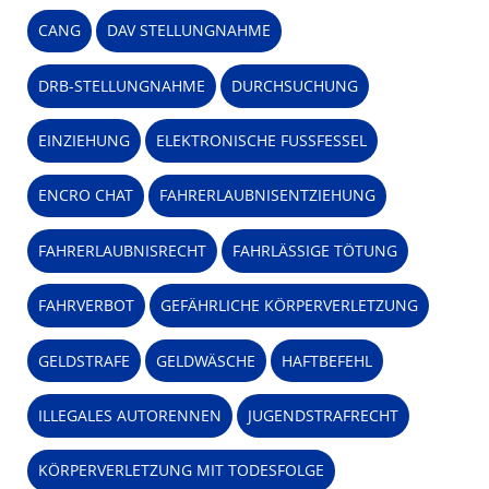
CANG
DAV STELLUNGNAHME
DRB-STELLUNGNAHME
DURCHSUCHUNG
EINZIEHUNG
ELEKTRONISCHE FUSSFESSEL
ENCRO CHAT
FAHRERLAUBNISENTZIEHUNG
FAHRERLAUBNISRECHT
FAHRLÄSSIGE TÖTUNG
FAHRVERBOT
GEFÄHRLICHE KÖRPERVERLETZUNG
GELDSTRAFE
GELDWÄSCHE
HAFTBEFEHL
ILLEGALES AUTORENNEN
JUGENDSTRAFRECHT
KÖRPERVERLETZUNG MIT TODESFOLGE