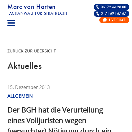
Marc von Harten
06172 66 28 00
FACHANWALT FÜR STRAFRECHT
0171 691 67 67
STRAFRECHT | RECHTSANWALT FÜR DIE VE
LIVE CHAT
F
A
C
H
ZURÜCK ZUR ÜBERSICHT
A
N
Aktuelles
W
A
L
15. Dezember 2013
T
ALLGEMEIN
F
Ü
Der BGH hat die Verurteilung
R
eines Volljuristen wegen
S
(versuchter) Nötigung durch ein
T