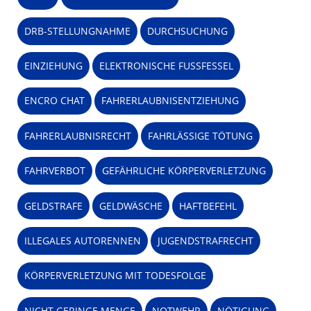
DRB-STELLUNGNAHME
DURCHSUCHUNG
EINZIEHUNG
ELEKTRONISCHE FUSSFESSEL
ENCRO CHAT
FAHRERLAUBNISENTZIEHUNG
FAHRERLAUBNISRECHT
FAHRLÄSSIGE TÖTUNG
FAHRVERBOT
GEFÄHRLICHE KÖRPERVERLETZUNG
GELDSTRAFE
GELDWÄSCHE
HAFTBEFEHL
ILLEGALES AUTORENNEN
JUGENDSTRAFRECHT
KÖRPERVERLETZUNG MIT TODESFOLGE
NICHT GERINGE MENGE
NOTWEHR
NÖTIGUNG