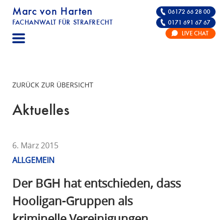
Marc von Harten
06172 66 28 00
FACHANWALT FÜR STRAFRECHT
0171 691 67 67
STRAFRECHT | RECHTSANWALT FÜR DIE VE
LIVE CHAT
F
A
C
H
ZURÜCK ZUR ÜBERSICHT
A
N
Aktuelles
W
A
L
6. März 2015
T
ALLGEMEIN
F
Ü
Der BGH hat entschieden, dass
R
Hooligan-Gruppen als
S
kriminelle Vereinigungen
T