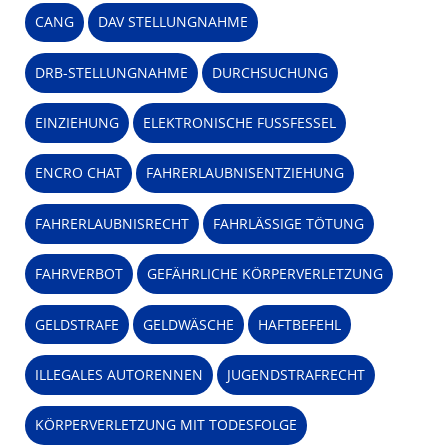
CANG
DAV STELLUNGNAHME
DRB-STELLUNGNAHME
DURCHSUCHUNG
EINZIEHUNG
ELEKTRONISCHE FUSSFESSEL
ENCRO CHAT
FAHRERLAUBNISENTZIEHUNG
FAHRERLAUBNISRECHT
FAHRLÄSSIGE TÖTUNG
FAHRVERBOT
GEFÄHRLICHE KÖRPERVERLETZUNG
GELDSTRAFE
GELDWÄSCHE
HAFTBEFEHL
ILLEGALES AUTORENNEN
JUGENDSTRAFRECHT
KÖRPERVERLETZUNG MIT TODESFOLGE