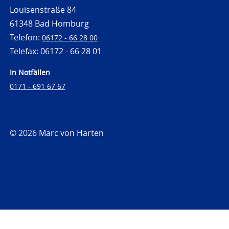
Louisenstraße 84
61348 Bad Homburg
Telefon:
06172 - 66 28 00
Telefax: 06172 - 66 28 01
In Notfällen
0171 - 691 67 67
© 2026 Marc von Harten
https://www.strafrechtsfragen.de
https://www.strafrechtsfragen.de/wp-
content/themes/toolbox