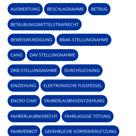
AUSWERTUNG
BESCHLAGNAHME
BETRUG
BETÄUBUNGSMITTELSTRAFRECHT
BEWEISWÜRDIGUNG
BRAK-STELLUNGNAHME
CANG
DAV STELLUNGNAHME
DRB-STELLUNGNAHME
DURCHSUCHUNG
EINZIEHUNG
ELEKTRONISCHE FUSSFESSEL
ENCRO CHAT
FAHRERLAUBNISENTZIEHUNG
FAHRERLAUBNISRECHT
FAHRLÄSSIGE TÖTUNG
FAHRVERBOT
GEFÄHRLICHE KÖRPERVERLETZUNG