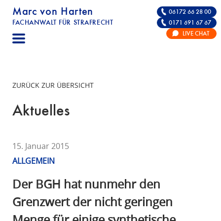
Marc von Harten
06172 66 28 00
FACHANWALT FÜR STRAFRECHT
0171 691 67 67
STRAFRECHT | RECHTSANWALT FÜR DIE VE
LIVE CHAT
F
A
C
H
ZURÜCK ZUR ÜBERSICHT
A
N
Aktuelles
W
A
L
15. Januar 2015
T
ALLGEMEIN
F
Ü
Der BGH hat nunmehr den
R
Grenzwert der nicht geringen
S
Menge für einige synthetische
T