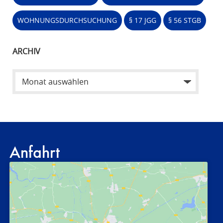
WOHNUNGSDURCHSUCHUNG
§ 17 JGG
§ 56 STGB
ARCHIV
Anfahrt