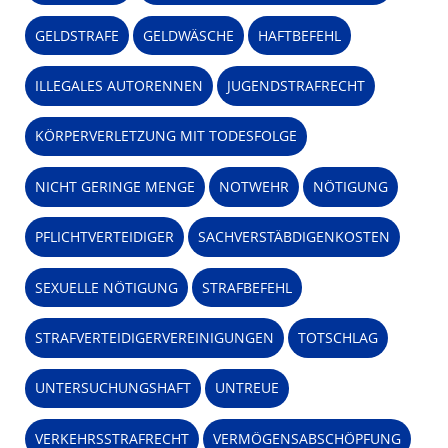
GELDSTRAFE
GELDWÄSCHE
HAFTBEFEHL
ILLEGALES AUTORENNEN
JUGENDSTRAFRECHT
KÖRPERVERLETZUNG MIT TODESFOLGE
NICHT GERINGE MENGE
NOTWEHR
NÖTIGUNG
PFLICHTVERTEIDIGER
SACHVERSTÄBDIGENKOSTEN
SEXUELLE NÖTIGUNG
STRAFBEFEHL
STRAFVERTEIDIGERVEREINIGUNGEN
TOTSCHLAG
UNTERSUCHUNGSHAFT
UNTREUE
VERKEHRSSTRAFRECHT
VERMÖGENSABSCHÖPFUNG