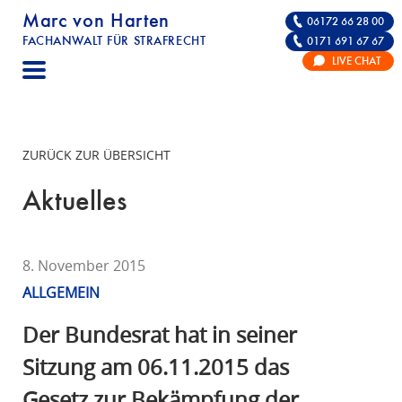
Marc von Harten
06172 66 28 00
FACHANWALT FÜR STRAFRECHT
0171 691 67 67
STRAFRECHT | RECHTSANWALT FÜR DIE VE
LIVE CHAT
F
A
C
H
ZURÜCK ZUR ÜBERSICHT
A
N
Aktuelles
W
A
L
8. November 2015
T
ALLGEMEIN
F
Ü
Der Bundesrat hat in seiner
R
Sitzung am 06.11.2015 das
S
Gesetz zur Bekämpfung der
T