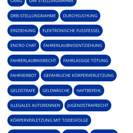
CANG
DAV STELLUNGNAHME
DRB-STELLUNGNAHME
DURCHSUCHUNG
EINZIEHUNG
ELEKTRONISCHE FUSSFESSEL
ENCRO CHAT
FAHRERLAUBNISENTZIEHUNG
FAHRERLAUBNISRECHT
FAHRLÄSSIGE TÖTUNG
FAHRVERBOT
GEFÄHRLICHE KÖRPERVERLETZUNG
GELDSTRAFE
GELDWÄSCHE
HAFTBEFEHL
ILLEGALES AUTORENNEN
JUGENDSTRAFRECHT
KÖRPERVERLETZUNG MIT TODESFOLGE