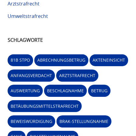
Arztstrafrecht
Umweltstrafrecht
SCHLAGWORTE
81B STPO
ABRECHNUNGSBETRUG
AKTENEINSICHT
ANFANGSVERDACHT
ARZTSTRAFRECHT
AUSWERTUNG
BESCHLAGNAHME
BETRUG
BETÄUBUNGSMITTELSTRAFRECHT
BEWEISWÜRDIGUNG
BRAK-STELLUNGNAHME